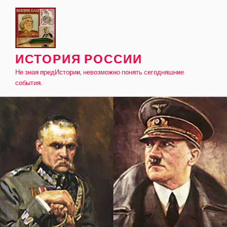
Skip
to
content
ИСТОРИЯ РОССИИ
Не зная предИстории, невозможно понять сегодняшние
события.