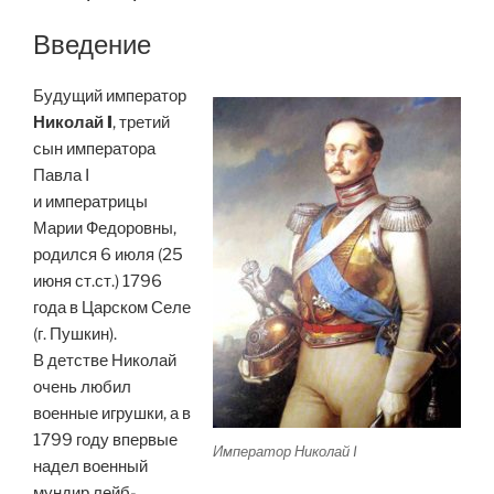
Введение
Будущий император
Николай I
, третий
сын императора
Павла I
и императрицы
Марии Федоровны,
родился 6 июля (25
июня ст.ст.) 1796
года в Царском Селе
(г. Пушкин).
В детстве Николай
очень любил
военные игрушки, а в
1799 году впервые
Император Николай I
надел военный
мундир лейб-