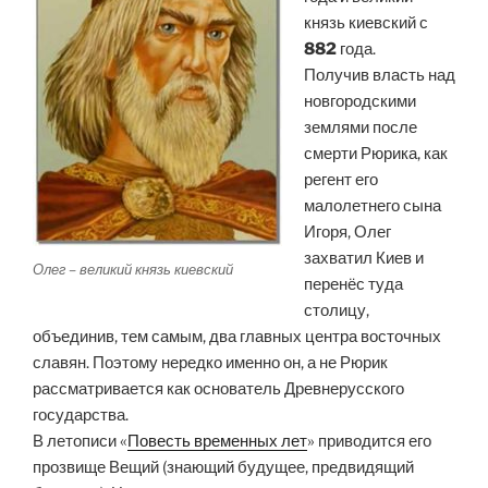
князь киевский с
882
года.
Получив власть над
новгородскими
землями после
смерти Рюрика, как
регент его
малолетнего сына
Игоря, Олег
захватил Киев и
Олег – великий князь киевский
перенёс туда
столицу,
объединив, тем самым, два главных центра восточных
славян. Поэтому нередко именно он, а не Рюрик
рассматривается как основатель Древнерусского
государства.
В летописи «
Повесть временных лет
» приводится его
прозвище Вещий (знающий будущее, предвидящий