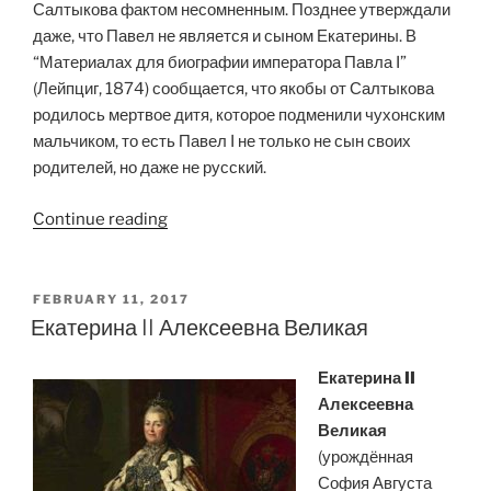
Салтыкова фактом несомненным. Позднее утверждали
даже, что Павел не является и сыном Екатерины. В
“Материалах для биографии императора Павла I”
(Лейпциг, 1874) сообщается, что якобы от Салтыкова
родилось мертвое дитя, которое подменили чухонским
мальчиком, то есть Павел I не только не сын своих
родителей, но даже не русский.
“Император
Continue reading
Павел
I”
POSTED
FEBRUARY 11, 2017
ON
Екатерина II Алексеевна Великая
Екатерина II
Алексеевна
Великая
(урождённая
София Августа