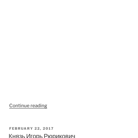
“Княгиня
Continue reading
Киевская
Ольга.”
POSTED
FEBRUARY 22, 2017
ON
Князь Игорь Рюрикович