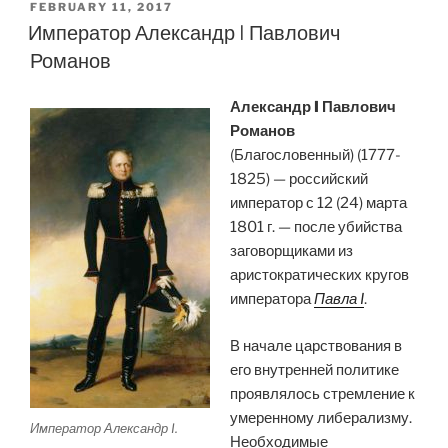
POSTED
FEBRUARY 11, 2017
ON
Император Александр I Павлович
Романов
Александр I Павлович
Романов
(Благословенный) (1777-
1825) — российский
император с 12 (24) марта
1801 г. — после убийства
заговорщиками из
аристократических кругов
императора
Павла I
.
В начале царствования в
его внутренней политике
проявлялось стремление к
умеренному либерализму.
Император Александр I.
Необходимые