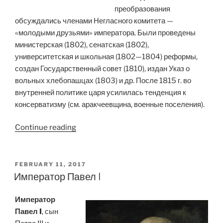
преобразования
обсуждались членами Негласного комитета —
«молодыми друзьями» императора. Были проведены
министерская (1802), сенатская (1802),
университетская и школьная (1802—1804) реформы,
создан Государственный совет (1810), издан Указ о
вольных хлебопашцах (1803) и др. После 1815 г. во
внутренней политике царя усилилась тенденция к
консерватизму (см. аракчеевщина, военные поселения).
“Император
Continue reading
Александр
I
Павлович
POSTED
FEBRUARY 11, 2017
ON
Романов”
Император Павел I
Император
Павел I
, сын