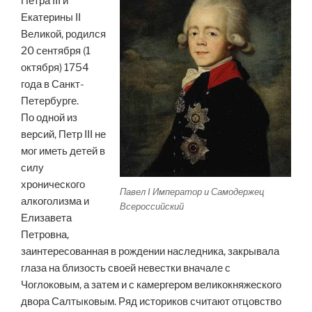
Петра III и
Екатерины II
Великой, родился
20 сентября (1
октября) 1754
года в Санкт-
Петербурге.
По одной из
версий, Петр III не
мог иметь детей в
силу
хронического
Павел I Император и Самодержец
алкоголизма и
Всероссийский
Елизавета
Петровна,
заинтересованная в рождении наследника, закрывала
глаза на близость своей невестки вначале с
Чоглоковым, а затем и с камергером великокняжеского
двора Салтыковым. Ряд историков считают отцовство