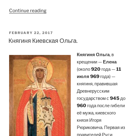
“Князь
Continue reading
Святослав
Игоревич”
POSTED
FEBRUARY 22, 2017
ON
Княгиня Киевская Ольга.
Княгиня Ольга
, в
крещении —
Елена
(около
920
года —
11
июля 969
года) —
княгиня, правившая
Древнерусским
государством с
945
до
960
года после гибели
её мужа, киевского
князя Игоря
Рюриковича. Первая из
правителей Руси