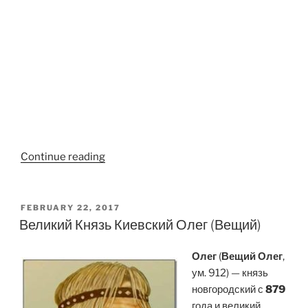
“Рюрик”
Continue reading
POSTED
FEBRUARY 22, 2017
ON
Великий Князь Киевский Олег (Вещий)
Олег
(
Вещий Олег
,
ум. 912) — князь
новгородский с
879
года и великий