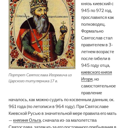
князь киевский с
945 по 972 год,
прославился как
полководец.
Формально
Святослав стал
правителем в 3-
летнем возрасте
после гибели в
945 году отца,
киевского князя
Портрет Святослава Игоревича из
Игоря
, но
Царского титулярника 17 в.
самостоятельное
правление
началось, как можно судить по косвенным данным, ок.
961 года (по летописи в 964 году). При Святославе
Киевской Русью в значительной мере правила его мать
—
княгиня Ольга
, сначала из-за малолетства
Святослава, затем из-за его постоянного пребывания в