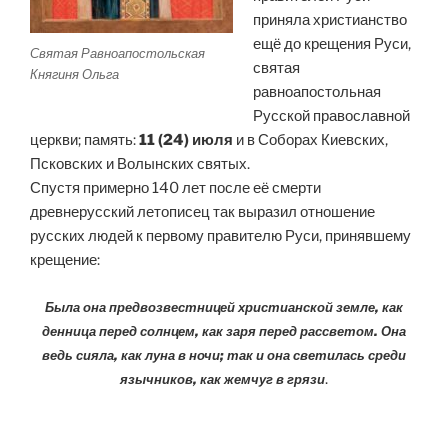
приняла христианство
ещё до крещения Руси,
Святая Равноапостольская
святая
Княгиня Ольга
равноапостольная
Русской православной
церкви; память:
11 (24) июля
и в Соборах Киевских,
Псковских и Волынских святых.
Спустя примерно 140 лет после её смерти
древнерусский летописец так выразил отношение
русских людей к первому правителю Руси, принявшему
крещение:
Была она предвозвестницей христианской земле, как
денница перед солнцем, как заря перед рассветом. Она
ведь сияла, как луна в ночи; так и она светилась среди
.
язычников, как жемчуг в грязи