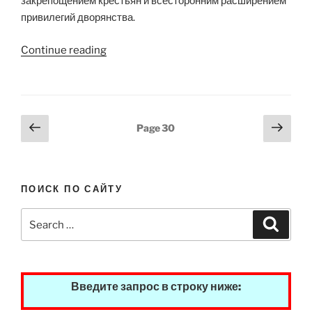
закрепощением крестьян и всесторонним расширением
привилегий дворянства.
“Екатерина
Continue reading
II
Алексеевна
Великая”
Posts
Previous
Next
Page
30
page
page
pagination
ПОИСК ПО САЙТУ
Search
Search
for:
Введите запрос в строку ниже: