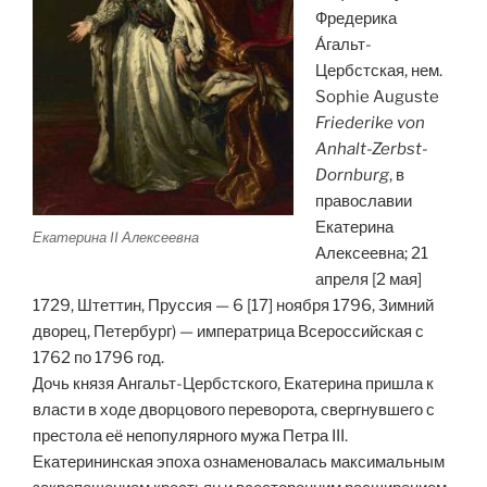
Фредерика
А́гальт-
Цербстская, нем.
Sophie Auguste
Friederike von
Anhalt-Zerbst-
Dornburg
, в
православии
Екатерина
Екатерина II Алексеевна
Алексеевна; 21
апреля [2 мая]
1729, Штеттин, Пруссия — 6 [17] ноября 1796, Зимний
дворец, Петербург) — императрица Всероссийская с
1762 по 1796 год.
Дочь князя Ангальт-Цербстского, Екатерина пришла к
власти в ходе дворцового переворота, свергнувшего с
престола её непопулярного мужа Петра III.
Екатерининская эпоха ознаменовалась максимальным