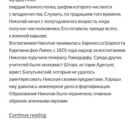
гвардии Конного полка, шефом которого числился
с младенчества. Служить, по традициям того времени,
Николай начал с полугодовалого возраста, когда
получил чин полковника. Его готовили, прежде всего,
к военной карьере.
Воспитанием Николая занималась баронесса Шарлотта
Карловна фон Ливен, с 1801 года надзор за воспитанием
Николая поручили генералу Ламздорфу. Среди других
учителей были экономист Шторх, историк Аделунг,
юрист Балугьянский, которым не удалось
заинтересовать Николая своими предметами. Хорошо
ему давались инженерное дело и фортификация.
Образование Николая было ограничено, главным
образом, военными науками.
“Император
Continue reading
Николай
I”