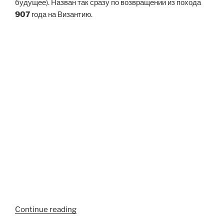
будущее). Назван так сразу по возвращении из похода
907
года на Византию.
“Великий
Continue reading
Князь