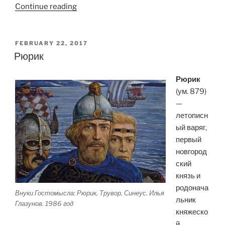
“Князь
Continue reading
Игорь
Рюрикович”
POSTED
FEBRUARY 22, 2017
ON
Рюрик
Рюрик
(ум. 879)
—
летописн
ый варяг,
первый
новгород
ский
князь и
родонача
Внуки Гостомысла: Рюрик, Трувор, Синеус. Илья
льник
Глазунов. 1986 год
княжеско
й,