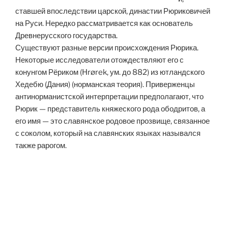
ставшей впоследствии царской, династии Рюриковичей
на Руси. Нередко рассматривается как основатель
Древнерусского государства.
Существуют разные версии происхождения Рюрика.
Некоторые исследователи отождествляют его с
конунгом Рёриком (Hrørek, ум. до 882) из ютландского
Хедебю (Дания) (норманская теория). Приверженцы
антинорманистской интерпретации предполагают, что
Рюрик — представитель княжеского рода ободритов, а
его имя — это славянское родовое прозвище, связанное
с соколом, который на славянских языках назывался
также рарогом.