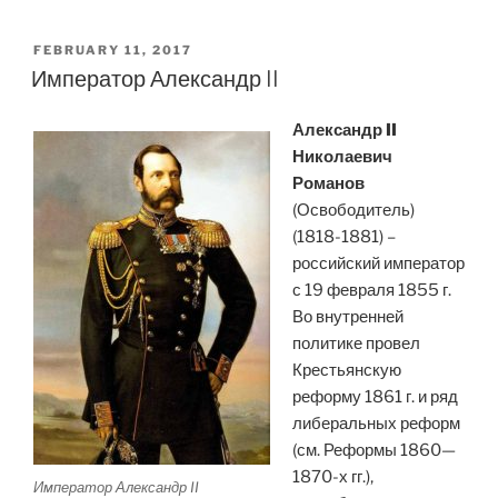
Киевский
Олег
POSTED
FEBRUARY 11, 2017
ON
(Вещий)”
Император Александр II
Александр II
Николаевич
Романов
(Освободитель)
(1818-1881) –
российский император
с 19 февраля 1855 г.
Во внутренней
политике провел
Крестьянскую
реформу 1861 г. и ряд
либеральных реформ
(см. Реформы 1860—
1870-х гг.),
Император Александр II