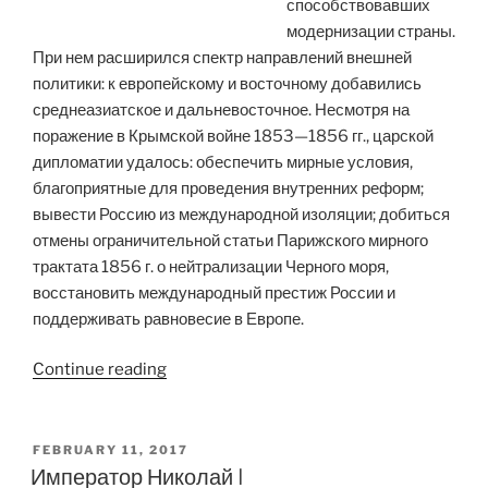
способствовавших
модернизации страны.
При нем расширился спектр направлений внешней
политики: к европейскому и восточному добавились
среднеазиатское и дальневосточное. Несмотря на
поражение в Крымской войне 1853—1856 гг., царской
дипломатии удалось: обеспечить мирные условия,
благоприятные для проведения внутренних реформ;
вывести Россию из международной изоляции; добиться
отмены ограничительной статьи Парижского мирного
трактата 1856 г. о нейтрализации Черного моря,
восстановить международный престиж России и
поддерживать равновесие в Европе.
“Император
Continue reading
Александр
II”
POSTED
FEBRUARY 11, 2017
ON
Император Николай I