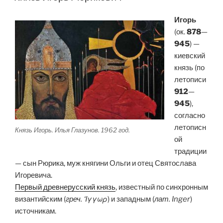
Игорь
(ок.
878
—
945
) —
киевский
князь (по
летописи
912
—
945
),
согласно
летописн
Князь Игорь. Илья Глазунов. 1962 год.
ой
традиции
— сын Рюрика, муж княгини Ольги и отец Святослава
Игоревича.
Первый древнерусский князь
, известный по синхронным
византийским (
греч. ‘Ιγγωρ
) и западным (
лат. Inger
)
источникам.