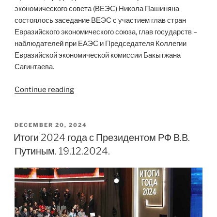
экономического совета (ВЕЭС) Никола Пашиняна
состоялось заседание ВЕЭС с участием глав стран
Евразийского экономического союза, глав государств –
наблюдателей при ЕАЭС и Председателя Коллегии
Евразийской экономической комиссии Бакытжана
Сагинтаева.
“Президент
Continue reading
Путин
ответил
на
POSTED
DECEMBER 20, 2024
ON
вопросы
Итоги 2024 года с Президентом РФ В.В.
журналистов.
Путиным. 19.12.2024.
26.12.2024.”