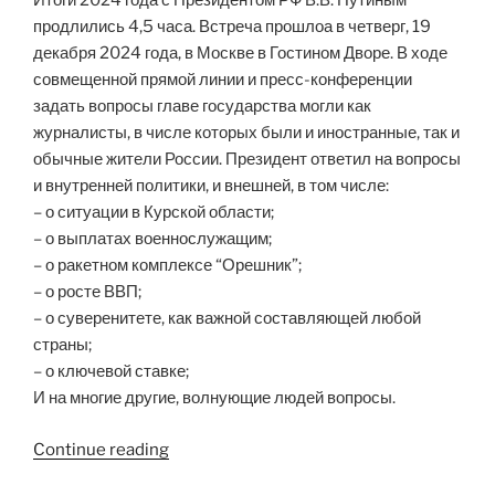
Итоги 2024 года с Президентом РФ В.В. Путиным
продлились 4,5 часа. Встреча прошлоа в четверг, 19
декабря 2024 года, в Москве в Гостином Дворе. В ходе
совмещенной прямой линии и пресс-конференции
задать вопросы главе государства могли как
журналисты, в числе которых были и иностранные, так и
обычные жители России. Президент ответил на вопросы
и внутренней политики, и внешней, в том числе:
– о ситуации в Курской области;
– о выплатах военнослужащим;
– о ракетном комплексе “Орешник”;
– о росте ВВП;
– о суверенитете, как важной составляющей любой
страны;
– о ключевой ставке;
И на многие другие, волнующие людей вопросы.
“Итоги
Continue reading
2024