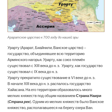
Араратское царство к 700 году до нашей эры
Урарту (Арарат, Биайнили, Ванское царство) –
государство, объединявшее всю территорию
Армянского нагорья. Урарту, как союз племён
существовал с XIII века до н. э. Урарту, как государство
существовал с IX века до н. э.
Урарту прекратило существование в VI веке до н. э.
В начале XIII века до н. э. распалось государство
Хайасана. На его территории образовалось много
мелких княжеств под общим названием
Страна Наири
(
Страна рек
). Одним из мелких княжеств было Ванское
княжество, располагавшееся на берегу озера Ван.