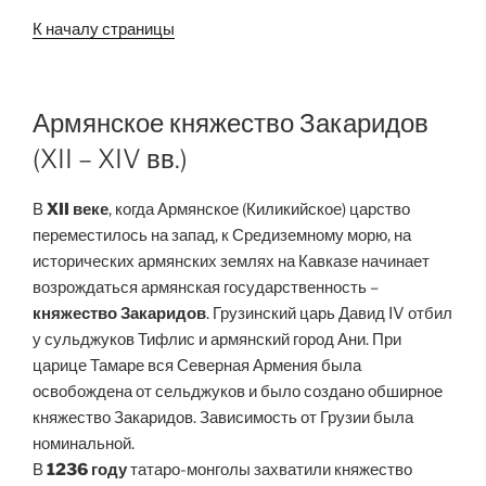
К началу страницы
Армянское княжество Закаридов
(XII – XIV вв.)
В
XII веке
, когда Армянское (Киликийское) царство
переместилось на запад, к Средиземному морю, на
исторических армянских землях на Кавказе начинает
возрождаться армянская государственность –
княжество Закаридов
. Грузинский царь Давид IV отбил
у сульджуков Тифлис и армянский город Ани. При
царице Тамаре вся Северная Армения была
освобождена от сельджуков и было создано обширное
княжество Закаридов. Зависимость от Грузии была
номинальной.
В
1236 году
татаро-монголы захватили княжество