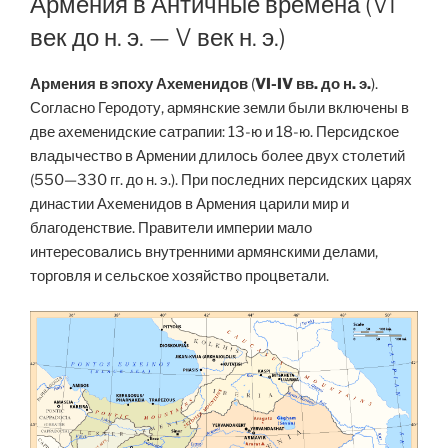
Армения в Античные времена (VI
век до н. э. — V век н. э.)
Армения в эпоху Ахеменидов
(
VI-IV вв. до н. э.
).
Согласно Геродоту, армянские земли были включены в
две ахеменидские сатрапии: 13-ю и 18-ю. Персидское
владычество в Армении длилось более двух столетий
(550—330 гг. до н. э.). При последних персидских царях
династии Ахеменидов в Армения царили мир и
благоденствие. Правители империи мало
интересовались внутренними армянскими делами,
торговля и сельское хозяйство процветали.