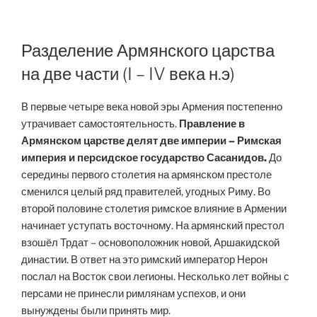
Разделение Армянского царства
на две части (I – IV века н.э)
В первые четыре века новой эры Армения постепенно
утрачивает самостоятельность.
Правление в
Армянском царстве делят две империи – Римская
империя и персидское государство Сасанидов.
До
середины первого столетия на армянском престоле
сменился целый ряд правителей, угодных Риму. Во
второй половине столетия римское влияние в Армении
начинает уступать восточному. На армянский престол
взошёл Трдат – основоположник новой, Аршакидской
династии. В ответ на это римский император Нерон
послал на Восток свои легионы. Несколько лет войны с
персами не принесли римлянам успехов, и они
вынуждены были принять мир.