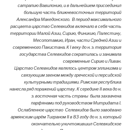
сатрапию Вавилонию, и в дальнейшем присоединил
большую часть ближневосточных территорий
Александра Македонского. В период максимального
расцвета царство Селевкидов включало в себя часть
территории Малой Азии, Сирию, Финикию, Палестину,
Месопотамию, Иран, части Средней Азии и
современного Пакистана. К I веку до н. э. территория
государства Селевкидов сократилась и занимала
современные Сирию и Ливан.
Царство Селевкидов являлось центром эллинизма и
связующим звеном между греческой и персидской
культурными традициями. Римская республика
нанесла ряд поражений царству. К середине II века до н.
э. восточная часть страны была захвачена
парфянами под руководством Митридата I.
Ослабленное царство Селевкидов было завоёвано
армянским царём Тиграном II в 83 году до н. э, который
окончательно уничтожившил Селевкидское