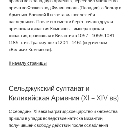
арабов всю Западную Армению, переселил множество
армян во Фракию под Филиппополь (Пловдив), а болгар в
Армению. Василий II не оставил после себя
наследников. После его смерти берёт начало другая
армянская династия Комнинов – императорская
династия, правившая в Византии в 1057—1059, 1081—
1185 гг. и в Трапезунде в 1204—1461 (под именем
«Великих Комнинов»).
К началу страницы
Сельджукский султанат и
Киликийская Армения (XI – XIV вв)
С середины XI века Багратидское царство и княжества
пришли в упадок вследствие натиска Византии,
получившей свободу действий после ослабления