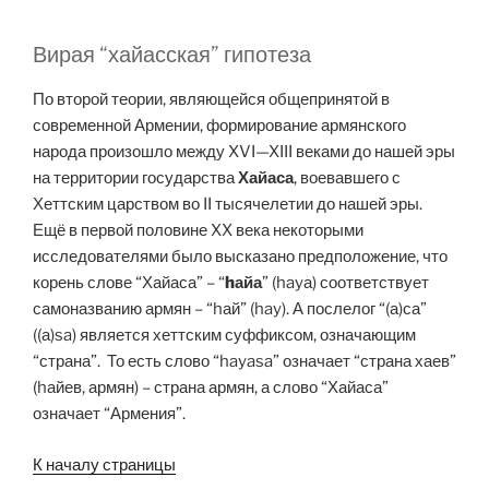
Вирая “хайасская” гипотеза
По второй теории, являющейся общепринятой в
современной Армении, формирование армянского
народа произошло между XVI—XIII веками до нашей эры
на территории государства
Хайаса
, воевавшего с
Хеттским царством во II тысячелетии до нашей эры.
Ещё в первой половине XX века некоторыми
исследователями было высказано предположение, что
корень слове “Хайаса” – “
hайа
” (hayа) соответствует
самоназванию армян – “hай” (hay). А послелог “(а)са”
((а)sa) является хеттским суффиксом, означающим
“страна”. То есть слово “hayasa” означает “страна хаев”
(hайев, армян) – страна армян, а слово “Хайаса”
означает “Армения”.
К началу страницы