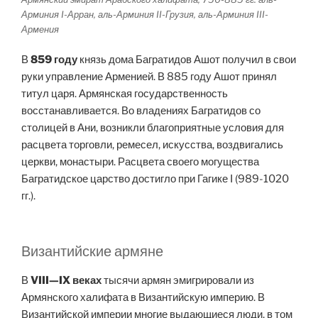
Арминия I-Арран, аль-Арминия II-Грузия, аль-Арминия III-
Армения
В
859 году
князь дома Багратидов Ашот получил в свои
руки управление Арменией. В 885 году Ашот принял
титул царя. Армянская государственность
восстанавливается. Во владениях Багратидов со
столицей в Ани, возникли благоприятные условия для
расцвета торговли, ремесел, искусства, воздвигались
церкви, монастыри. Расцвета своего могущества
Багратидское царство достигло при Гагике I (989-1020
гг.).
Византийские армяне
В
VIII—IX веках
тысячи армян эмигрировали из
Армянского халифата в Византийскую империю. В
Византийской империи многие выдающиеся люди, в том