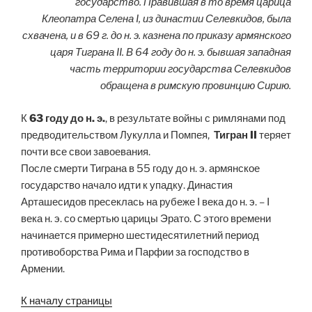
государство. Правившая в то время царица
Клеопатра Селена I, из династии Селевкидов, была
схвачена, и в 69 г. до н. э. казнена по приказу армянского
царя Тиграна II. В 64 году до н. э. бывшая западная
часть территории государства Селевкидов
обращена в римскую провинцию Сирию.
К
63 году до н. э.
, в результате войны с римлянами под
предводительством Лукулла и Помпея,
Тигран II
теряет
почти все свои завоевания.
После смерти Тиграна в 55 году до н. э. армянское
государство начало идти к упадку. Династия
Арташесидов пресеклась на рубеже I века до н. э. – I
века н. э. со смертью царицы Эрато. С этого времени
начинается примерно шестидесятилетний период
противоборства Рима и Парфии за господство в
Армении.
К началу страницы