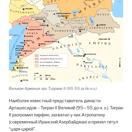
Великая Армения при Тигране II (95-55 гг до н.э.)
Наиболее известный представитель династи
Арташесидов – Тигран II Великий (95—55 до н. э.). Тигран
II разгромил парфян, захватил у них Атропатену
(современный Иранский Азербайджан) и принял титул
“царя царей”.