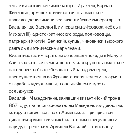
числе византийские императоры (Ираклий, Вардан
Филиппик, армянское или частично армянское
происхождение имели все византийские императоры от
Василия I до Василия II, императрица Феодора и её сын
Михаил III), аристократические роды, полководцы,
патриархи (Фотий I Великий), купцы, чиновники высокого
ранга были этническими армянами.
Византийские императоры совершали походы в Малую
Азию захватывая земли, переселяли крупное армянское
население на более безопасный запад империи,
преимущественно во Фракию, спасая тем самым армян
от арабов-мусульман и, в дальнейшем и турок-
сельджуков.
Василий I Македонянин, занявший византийский трон в
867 году, являлся основателем Македонской династии,
которую так же называют Армянской. При при этой
династии армянский язык был вторым официальным
наряду с греческим. Армянин Василий II отвоевал у