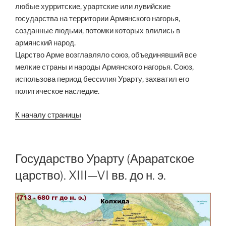
любые хурритские, урартские или лувийские
государства на территории Армянского нагорья,
созданные людьми, потомки которых влились в
армянский народ.
Царство Арме возглавляло союз, объединявший все
мелкие страны и народы Армянского нагорья. Союз,
использова период бессилия Урарту, захватил его
политическое наследие.
К началу страницы
Государство Урарту (Араратское
царство). XIII—VI вв. до н. э.