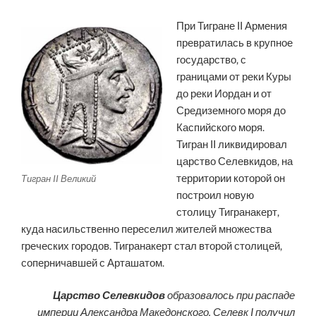
При Тигране II Армения
превратилась в крупное
государство, с
границами от реки Куры
до реки Иордан и от
Средиземного моря до
Каспийского моря.
Тигран II ликвидировал
царство Селевкидов, на
территории которой он
Тигран II Великий
построил новую
столицу Тигранакерт,
куда насильственно переселил жителей множества
греческих городов. Тигранакерт стал второй столицей,
соперничавшей с Арташатом.
Царство Селевкидов
образовалось при распаде
империи Александра Македонского. Селевк I получил