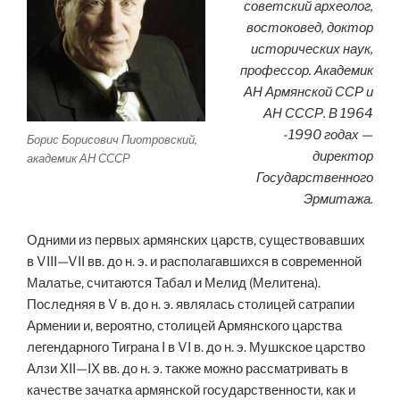
советский археолог,
востоковед, доктор
исторических наук,
профессор. Академик
АН Армянской ССР и
АН СССР. В 1964
-1990 годах —
Борис Борисович Пиотровский,
директор
академик АН СССР
Государственного
Эрмитажа.
Одними из первых армянских царств, существовавших
в VIII—VII вв. до н. э. и располагавшихся в современной
Малатье, считаются Табал и Мелид (Мелитена).
Последняя в V в. до н. э. являлась столицей сатрапии
Армении и, вероятно, столицей Армянского царства
легендарного Тиграна I в VI в. до н. э. Мушкское царство
Алзи XII—IX вв. до н. э. также можно рассматривать в
качестве зачатка армянской государственности, как и