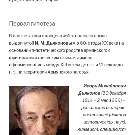
Первая гипотеза
В соответствии с концепцией этногенеза армян,
выдвинутой
И. М. Дьяконовым
в 60-е годы XX века на
основании гипотетического родства армянского с
фригийским и греческим языком, армяне
сформировались между XIII веком до н. э. и VI веком до
н. э. на территории Армянского нагорья.
Игорь Михайлович
Дьяконов
(30 декабря
1914 – 2 мая 1999) –
российский историк-
востоковед (доктор
исторических наук),
лингвист, специалист