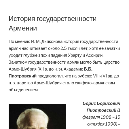
История государственности
Армении
По мнению И. М. Дьяконова история государственности
армян насчитывает около 2.5 тысяч лет, хотя её зачатки
уходят глубже эпохи падения Урарту и Ассирии.
Зачатком государственности армян могло быть царство
Арме-Шубрия (XII в. до н. э). Академик
Б.Б.
Пиотровский
предпологал, что на рубеже VII и VI вв. до
н. э. царство Арме-Шубрия стало скифско-армянским
объединением.
Борис Борисович
Пиотровский
(1
февраля 1908 – 15
октября 1990) –