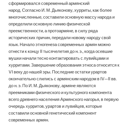
сформировался современный армянский
народ. Согласно И. М. Дьяконову, хурриты, как более
многочисленные, составили основную массу народа и
определили основную линию физической
преемственности, а протоармяне, в силу ряда
исторических причин, передали новому народу свой
язык. Начало этногенеза современных армян можно
отнести к концу II тысячелетия до н. э., когда осевшие
мушки начали тесно контактировать с лувийцами и
хурритами. Завершение образования этноса относится к
VI веку до нашей эры. Последние остатки урартов
окончательно слились с армянским народом в IV—II вв.
до н. э. По И. М. Дьяконову, армяне являются
преемниками физического и культурного компонента
всего древнего населения Армянского нагорья, в первую
очередь хурритов, урартов и лувийцев, которые
составили основной генетический компонент
современных армян.