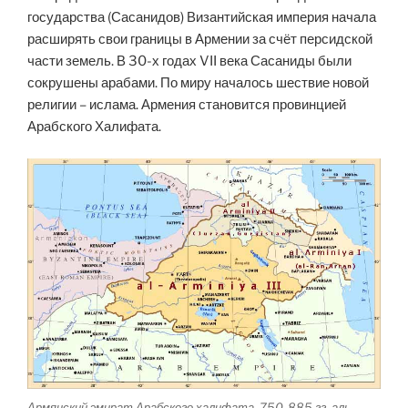
государства (Сасанидов) Византийская империя начала
расширять свои границы в Армении за счёт персидской
части земель. В 30-х годах VII века Сасаниды были
сокрушены арабами. По миру началось шествие новой
религии – ислама. Армения становится провинцией
Арабского Халифата.
Армянский эмират Арабского халифата, 750-885 гг. аль-