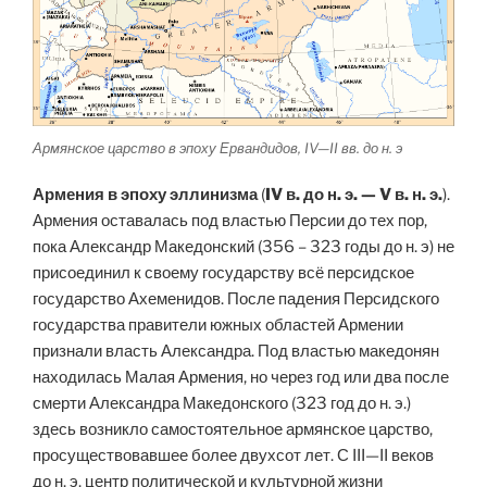
Армянское царство в эпоху Ервандидов, IV—II вв. до н. э
Армения в эпоху эллинизма
(
IV в. до н. э. — V в. н. э.
).
Армения оставалась под властью Персии до тех пор,
пока Александр Македонский (356 – 323 годы до н. э) не
присоединил к своему государству всё персидское
государство Ахеменидов. После падения Персидского
государства правители южных областей Армении
признали власть Александра. Под властью македонян
находилась Малая Армения, но через год или два после
смерти Александра Македонского (323 год до н. э.)
здесь возникло самостоятельное армянское царство,
просуществовавшее более двухсот лет. С III—II веков
до н. э. центр политической и культурной жизни