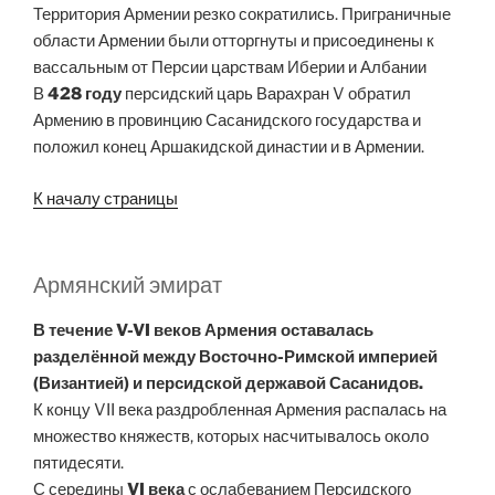
Территория Армении резко сократились. Приграничные
области Армении были отторгнуты и присоединены к
вассальным от Персии царствам Иберии и Албании
В
428 году
персидский царь Варахран V обратил
Армению в провинцию Сасанидского государства и
положил конец Аршакидской династии и в Армении.
К началу страницы
Армянский эмират
В течение V-VI веков Армения оставалась
разделённой между Восточно-Римской империей
(Византией) и персидской державой Сасанидов.
К концу VII века раздробленная Армения распалась на
множество княжеств, которых насчитывалось около
пятидесяти.
С середины
VI века
с ослабеванием Персидского