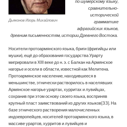
по шумерскому языку,
сравнительно-
исторической
Дьяконов Игорь Михайлович
грамматике
афразийских языков,
древним письменностям, истории Древнего Востока.
Носители протоармянского языка, бриги (фригийцы или
мушки), ещё до образования государства Урарту
мигрировали в XIII веке до н. э. с Балкан на Армянское
нагорье и осели в области, известной как Мелитена.
Протоармянское население, находившееся в
меньшинстве, этнически растворилось в населявших
Армянское нагорье урартах, хурритах и лувийцах,
сохранив при этом основу своего языка, восприняв
крупный пласт заимствований из других языков[33]. На
базе этнического растворения малочисленных
индоевропейцев, носителей протоармянского языка, в
массиве урартов, хурритов и лувийцев и