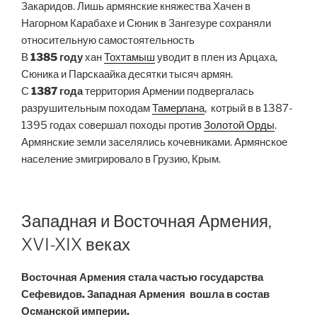
Закаридов. Лишь армянские княжества Хачен в
Нагорном Карабахе и Сюник в Зангезуре сохраняли
относительную самостоятельность
В
1385 году
хан
Тохтамыш
уводит в плен из Арцаха,
Сюника и Парскаайка десятки тысяч армян.
С
1387 года
территория Армении подвергалась
разрушительным походам
Тамерлана
, котрый в в 1387-
1395 годах совершал походы против
Золотой Орды
.
Армянские земли заселялись кочевниками. Армянское
население эмигрировало в Грузию, Крым.
Западная и Восточная Армения,
XVI-XIX веках
Восточная Армения стала частью государства
Сефевидов. Западная Армения вошла в состав
Османской империи.