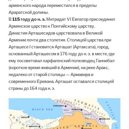
армянского народа переместился в пределы
Араратской долины.
В
115 году до н. э.
Митридат VI Евпатор присоединил
Армянское царство к Понтийскому царству.
Династия Арташесидов царствовала в Великой
Армении почти два столетия. Столицей царства при
Арташесе I становится Арташат (Артаксата), город,
основанный Арташесом в 176 году до н. э. в месте, где
ему посоветовал карфагенский полководец Ганнибал
(короткое время живший в Армении), на реке Аракс,
недалеко от старой столицы — Армавира и
современного Еревана. Арташат оставался столицей
страны до 164 года н. э.