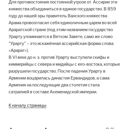
Для противостояния постоянной угрозе от Ассирии эти
княжества объединиться в единое государство. В 859
году до нашей эры правитель Ванского княжества
Арама провозгласил себя единоличным царем во всей
Араратской стране (под этим названием государство
Урарту упоминается в Ветхом Завете, само же слово
“Урарту” – это искажённая ассирийская форма слова
«Арарат»).
В VI веке до н. э. против Урарту выступили скифы и
киммерийцы с севера и мидийцы с юго-востока, которые
разрушили государство. После падения Урарту в
Армении воцарилась династия Ервандидов, а сама
Армения на последующие два столетия стала
сатрапией в составе Ахеменидской империи.
К началу страницы