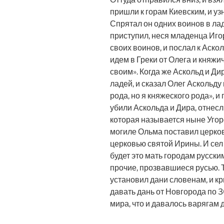
пришли к горам Киевским, и узн
Спрятал он одних воинов в лад
приступил, неся младенца Игор
своих воинов, и послал к Аскол
идем в Греки от Олега и княжи
своим». Когда же Аскольд и Ди
ладей, и сказал Олег Аскольду 
рода, но я княжеского рода», и
убили Аскольда и Дира, отнесли
которая называется ныне Угорс
могиле Ольма поставил церков
церковью святой Ирины. И сел О
будет это мать городам русским
прочие, прозвавшиеся русью. Т
установил дани словенам, и кр
давать дань от Новгорода по 
мира, что и давалось варягам 