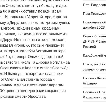
Пять Разделов
ал Олег, что княжат тут Аскольд и Дир.
ьях, а других оставил позади, и сам
Пакт Пилсудск
я. И подплыл к Угорской горе, спрятав
Новогоднее об
ьду и Диру, говоря им, что-де «мы купцы,
декабря 2023 
ча Игоря. Придите к нам, к родичам
р пришли, выскочили все остальные из
Видеообращен
и Диру: «Не князья вы и не княжеского
ДНР, ЛНР Запо
 показал Игоря: «А это сын Рюрика». И
Россией
 на гору и погребли Аскольда на горе,
Карабахский к
кой, где теперь Ольмин двор; на той
ь святого Николы; а Дирова могила – за
Президент Рос
лег, княжа, в Киеве, и сказал Олег: «Да
заявления для
». И были у него варяги, и славяне, и
Россия и Китай
от Олег начал ставить города и
будущее
ивичам, и мери, и установил варягам
300 гривен ежегодно ради сохранения
Послание През
до самой смерти Ярослава.
Федеральному