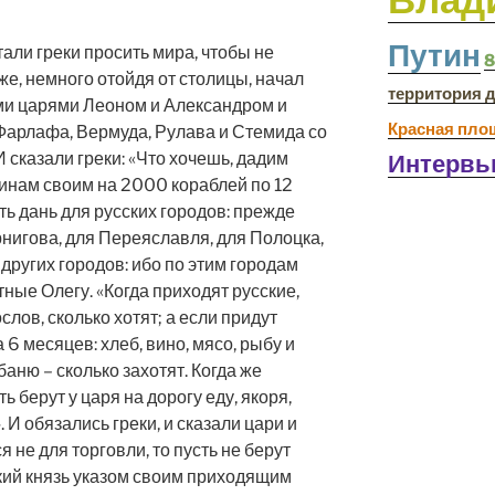
Путин
стали греки просить мира, чтобы не
8
же, немного отойдя от столицы, начал
территория 
ми царями Леоном и Александром и
Красная пло
 Фарлафа, Вермуда, Рулава и Стемида со
И сказали греки: «Что хочешь, дадим
Интерв
оинам своим на 2000 кораблей по 12
ать дань для русских городов: прежде
рнигова, для Переяславля, для Полоцка,
 других городов: ибо по этим городам
тные Олегу. «Когда приходят русские,
слов, сколько хотят; а если придут
 6 месяцев: хлеб, вино, мясо, рыбу и
баню – сколько захотят. Когда же
ь берут у царя на дорогу еду, якоря,
. И обязались греки, и сказали цари и
я не для торговли, то пусть не берут
ский князь указом своим приходящим