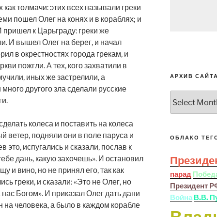
х как толмачи: этих всех называли греки
еми пошел Олег на конях и в кораблях; и
 пришел к Царьграду: греки же
ли. И вышел Олег на берег, и начал
рил в окрестностях города грекам, и
кви пожгли. А тех, кого захватили в
мучили, иных же застрелили, а
АРХИВ САЙТ
 много другого зла сделали русские
Архив
ги.
сайта
делать колеса и поставить на колеса
ый ветер, подняли они в поле паруса и
ОБЛАКО ТЕГ
в это, испугались и сказали, послав к
тебе дань, какую захочешь». И остановил
Президе
у и вино, но не принял его, так как
парад
Побед
сь греки, и сказали: «Это не Олег, но
Президент Р
нас Богом». И приказал Олег дать дани
Война
В.В. П
н на человека, а было в каждом корабле
Влад