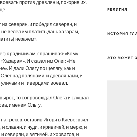
воевать против древлян и, покорив их,
це.
РЕЛИГИЯ
на северян, и победил северян, и
 не велел им платить дань хазарам,
ИСТОРИЯ ГЛ
латить) незачем».
г) к радимичам, спрашивая: «Кому
ЭТО МОЖЕТ 
 «Хазарам». И сказал им Олег: «Не
е». И дали Олегу по щелягу, как и
 Олег над полянами, и древлянами, и
с уличами и тиверцами воевал.
 вырос, то сопровождал Олега и слушал
ова, именем Ольгу.
на греков, оставив Игоря в Киеве; взял
и славян, и чуди, и кривичей, и мерю, и
 и северян, и вятичей, и хорватов, и