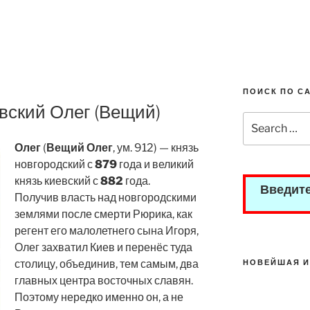
ПОИСК ПО С
вский Олег (Вещий)
Search
for:
Олег
(
Вещий Олег
, ум. 912) — князь
новгородский с
879
года и великий
князь киевский с
882
года.
Введите
Получив власть над новгородскими
землями после смерти Рюрика, как
регент его малолетнего сына Игоря,
Олег захватил Киев и перенёс туда
столицу, объединив, тем самым, два
НОВЕЙШАЯ И
главных центра восточных славян.
Поэтому нередко именно он, а не