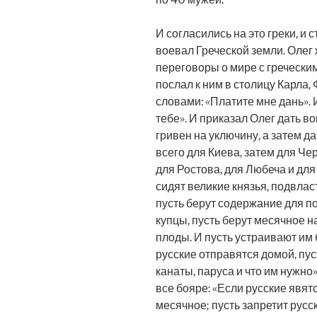
И согласились на это греки, и 
воевал Греческой земли. Олег 
переговоры о мире с гречески
послал к ним в столицу Карла,
словами: «Платите мне дань». 
тебе». И приказал Олег дать в
гривен на уключину, а затем д
всего для Киева, затем для Че
для Ростова, для Любеча и для
сидят великие князья, подвлас
пусть берут содержание для по
купцы, пусть берут месячное на
плоды. И пусть устраивают им 
русские отправятся домой, пуст
канаты, паруса и что им нужно»
все бояре: «Если русские явятс
месячное; пусть запретит рус