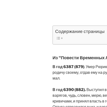
Содержание страницы
Из “Повести Временных 
В год 6387 (879)
.
Умер Рюрик 
родичу своему, отдав ему на р
мал.
В год 6390 (882).
Выступил в 
варягов, чудь, словен, мерю, в
кривичами, и принял власть в г
Оттуда отправился вниз, и взя