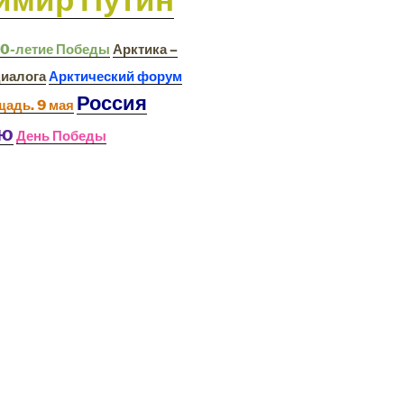
0-летие Победы
Арктика –
диалога
Арктический форум
Россия
щадь. 9 мая
ью
День Победы