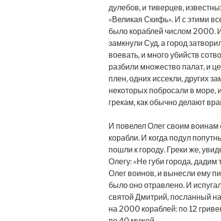
дулебов, и тиверцев, известны
«Великая Скифь». И с этими вс
было кораблей числом 2000. И
замкнули Суд, а город затвори
воевать, и много убийств сотво
разбили множество палат, и цер
плен, одних иссекли, других за
некоторых побросали в море, и
грекам, как обычно делают вра
И повелел Олег своим воинам с
корабли. И когда подул попутн
пошли к городу. Греки же, увиде
Олегу: «Не губи города, дадим 
Олег воинов, и вынесли ему пищ
было оно отравлено. И испугали
святой Дмитрий, посланный на 
на 2000 кораблей: по 12 гриве
по 40 мужей.