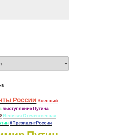
А
ОВ
нты России
Военный
а
выступление Путина
Ф
Великая Отечественная
утин
#ПрезидентРоссии
имир Путин