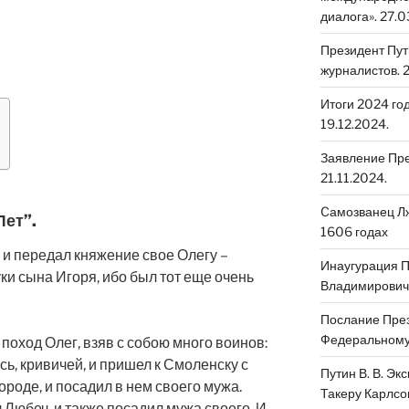
диалога». 27.0
Президент Пут
журналистов. 2
Итоги 2024 го
19.12.2024.
Заявление Пре
21.11.2024.
Cамозванец Лж
Лет”.
1606 годах
и передал княжение свое Олегу –
Инаугурация 
уки сына Игоря, ибо был тот еще очень
Владимировича
Послание През
Федеральному 
поход Олег, взяв с собою много воинов:
есь, кривичей, и пришел к Смоленску с
Путин В. В. Эк
ороде, и посадил в нем своего мужа.
Такеру Карлсо
л Любеч, и также посадил мужа своего. И