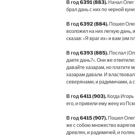
В год 6391 (883).
Начал Олег 
брал дань с них по черной куни
В год 6392 (884).
Пошел Олег 
возложил на них легкую дань, и
сказав: «Я враг их» и вам (им п
В год 6393 (885).
Послал (Оле
даете дань?». Они же ответили:
давайте хазарам, но платите мн
хазарам давали. И властвовал
северянами, и радимичами, а 
В год 6411 (903).
Когда Игорь
его, и привели ему жену из Пск
В год 6415 (907).
Пошел Олег 
же с собою множество варягов, 
древлян, и радимичей, и полян,