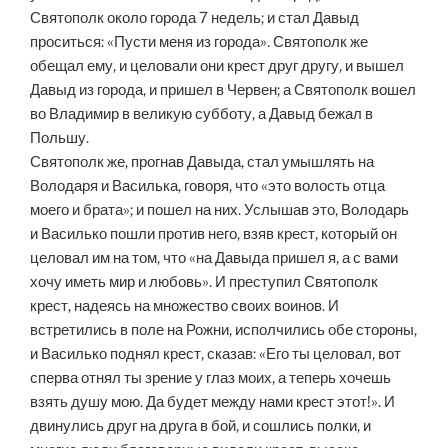
Святополк около города 7 недель; и стал Давыд
проситься: «Пусти меня из города». Святополк же
обещал ему, и целовали они крест друг другу, и вышел
Давыд из города, и пришел в Червен; а Святополк вошел
во Владимир в великую субботу, а Давыд бежал в
Польшу.
Святополк же, прогнав Давыда, стал умышлять на
Володаря и Василька, говоря, что «это волость отца
моего и брата»; и пошел на них. Услышав это, Володарь
и Василько пошли против него, взяв крест, который он
целовал им на том, что «на Давыда пришел я, а с вами
хочу иметь мир и любовь». И преступил Святополк
крест, надеясь на множество своих воинов. И
встретились в поле на Рожни, исполчились обе стороны,
и Василько поднял крест, сказав: «Его ты целовал, вот
сперва отнял ты зрение у глаз моих, а теперь хочешь
взять душу мою. Да будет между нами крест этот!». И
двинулись друг на друга в бой, и сошлись полки, и