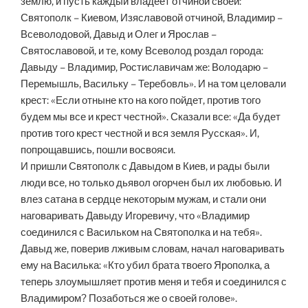
землю, и пусть каждый владеет отчиной своей:
Святополк – Киевом, Изяславовой отчиной, Владимир –
Всеволодовой, Давыд и Олег и Ярослав –
Святославовой, и те, кому Всеволод роздал города:
Давыду – Владимир, Ростиславичам же: Володарю –
Перемышль, Васильку – Теребовль». И на том целовали
крест: «Если отныне кто на кого пойдет, против того
будем мы все и крест честной». Сказали все: «Да будет
против того крест честной и вся земля Русская». И,
попрощавшись, пошли восвояси.
И пришли Святополк с Давыдом в Киев, и рады были
люди все, но только дьявол огорчен был их любовью. И
влез сатана в сердце некоторым мужам, и стали они
наговаривать Давыду Игоревичу, что «Владимир
соединился с Васильком на Святополка и на тебя».
Давыд же, поверив лживым словам, начал наговаривать
ему на Василька: «Кто убил брата твоего Ярополка, а
теперь злоумышляет против меня и тебя и соединился с
Владимиром? Позаботься же о своей голове».