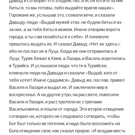
Давыд и сотворил это злодейство. А если хотите за них
биться, то мы готовы, либо выдайте врагов наших».
Горожане же, услышав это, созвали вече, и сказали
Давыду люди: «Выдай мужей этих, не будем биться из-
за них, а за тебя биться можем. Иначе отворим ворота
города, а ты сам позаботься о себе». И поневоле
пришлось выдать их. И сказал Давыд: «Нет их здесь»;
ибо он послал их в Луцк. Когда же они отправились в
Луцк, Туряк бежал в Киев, а Лазарь и Василь воротились
в Турийск. И услышали люди, что те в Турийске,
кликнули люди на Давыда и сказали: «Выдай, кого от
тебя хотят! Иначе сдадимся». Давыд же, послав, привел
Василя и Лазаря и выдал их. И заключили мир в
воскресенье. А на другое утро, на рассвете, повесили
Василя и Лазаря, и расстреляли их стрелами
Васильковичи, и пошли от города. Это второе отмщение
сотворил он, которого не следовало сотворить, чтобы
Бог был только мстителем, и надо было возложить на
Бога отмщение свое, как сказал пророк: «И воздам месть