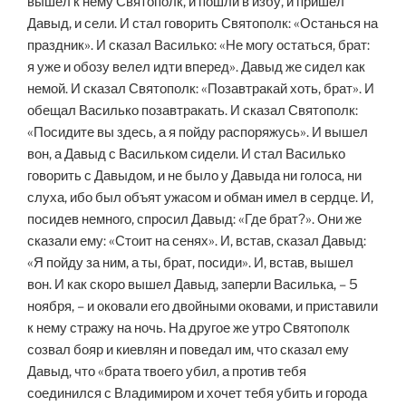
вышел к нему Святополк, и пошли в избу, и пришел
Давыд, и сели. И стал говорить Святополк: «Останься на
праздник». И сказал Василько: «Не могу остаться, брат:
я уже и обозу велел идти вперед». Давыд же сидел как
немой. И сказал Святополк: «Позавтракай хоть, брат». И
обещал Василько позавтракать. И сказал Святополк:
«Посидите вы здесь, а я пойду распоряжусь». И вышел
вон, а Давыд с Васильком сидели. И стал Василько
говорить с Давыдом, и не было у Давыда ни голоса, ни
слуха, ибо был объят ужасом и обман имел в сердце. И,
посидев немного, спросил Давыд: «Где брат?». Они же
сказали ему: «Стоит на сенях». И, встав, сказал Давыд:
«Я пойду за ним, а ты, брат, посиди». И, встав, вышел
вон. И как скоро вышел Давыд, заперли Василька, – 5
ноября, – и оковали его двойными оковами, и приставили
к нему стражу на ночь. На другое же утро Святополк
созвал бояр и киевлян и поведал им, что сказал ему
Давыд, что «брата твоего убил, а против тебя
соединился с Владимиром и хочет тебя убить и города