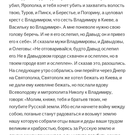
убил, Ярополка, и тебя хочет убить и захватить волость
твою, Туров, и Пинск, и Берестье, и Погорину, а целовал
крест с Владимиром, что сесть Владимиру в Киеве, а
Васильку во Владимире». А мне поневоле нужно свою
голову беречь. И не я его ослепил, но Давыд; он и привез
его к себе». И сказали мужи Владимировы, и Давыдовы,
и Олеговы: «Не отговаривайся, будто Давыд ослепил
его. Не в Давыдовом городе схвачен и ослеплен, но в
твоем городе взят и ослеплен». И сказав это, разошлись.
На следующее утро собрались они перейти через Днепр
на Святополка, Святополк же хотел бежать из Киева, и
не дали ему киевляне бежать, но послали вдову
Всеволодову и митрополита Николу к Владимиру,
говоря: «Молим, княже, тебя и братьев твоих, не
погубите Русской земли. Ибо если начнете войну между
собою, поганые станут радоваться и возьмут землю
нашу которую собрали отцы ваши и деды ваши трудом
великим и храбростью, борясь за Русскую землю и