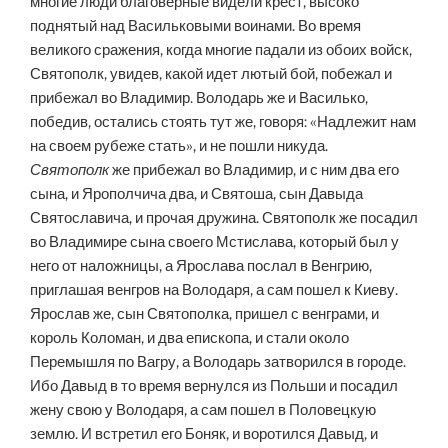
многие люди благоверные видели крест, высоко
поднятый над Васильковыми воинами. Во время
великого сражения, когда многие падали из обоих войск,
Святополк, увидев, какой идет лютый бой, побежал и
прибежал во Владимир. Володарь же и Василько,
победив, остались стоять тут же, говоря: «Надлежит нам
на своем рубеже стать», и не пошли никуда.
Святополк
же прибежал во Владимир, и с ним два его
сына, и Ярополчича два, и Святоша, сын Давыда
Святославича, и прочая дружина. Святополк же посадил
во Владимире сына своего Мстислава, который был у
него от наложницы, а Ярослава послал в Венгрию,
приглашая венгров на Володаря, а сам пошел к Киеву.
Ярослав же, сын Святополка, пришел с венграми, и
король Коломан, и два епископа, и стали около
Перемышля по Вагру, а Володарь затворился в городе.
Ибо Давыд в то время вернулся из Польши и посадил
жену свою у Володаря, а сам пошел в Половецкую
землю. И встретил его Боняк, и воротился Давыд, и