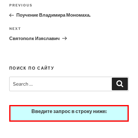
Post
Previous
PREVIOUS
navigation
Post
Поучение Владимира Мономаха.
Next
NEXT
Post
Святополк Изяславич
ПОИСК ПО САЙТУ
Search
Search
for:
Введите запрос в строку ниже: