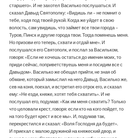
старшего». И не захотел Василько послушаться. И
сказал Давыд Святополку: «Видишь ли – не помнит о
тебе, ходя под твоей рукой. Когда же уйдет в свою
волость, сам увидишь, что займет все твои города –
Туров, Пинск и другие города твои. Тогда помянешь меня.
Но призови его теперь, схвати и отдай мне». И
послушался его Святополк, и послал за Васильком,
говоря: «Если не хочешь остаться до именин моих, то
приди сейчас, поприветствуешь меня и посидим все с
Давыдом». Василько же обещал прийти, не зная об
обмане, который замыслил на него Давыд. Василько же,
сев на коня, поехал, и встретил его отрок его, и сказал
ему: «Не езди, княже, хотят тебя схватить». И не
послушал его, подумав: «Как им меня схватить? Только
что целовали крест, говоря: если кто на кого пойдет, то
на того будет крест и все мы». И, подумав так,
перекрестился и сказал: «Воля Господня да будет».
И приехал с малою дружиной на княжеский двор, и