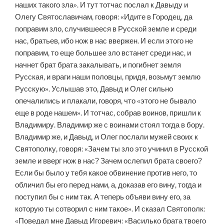
наших такого зла». И тут тотчас послал к Давыду и
Олегу Святославичам, говоря: «Идите в Городец, да
поправим зло, случившееся в Русской земле и среди
нас, братьев, ибо нож в нас ввержен. И если этого не
поправим, то еще большее зло встанет среди нас, и
начнет брат брата закалывать, и погибнет земля
Русская, и враги наши половцы, придя, возьмут землю
Русскую». Услышав это, Давыд и Олег сильно
опечалились и плакали, говоря, что «этого не бывало
еще в роде нашем». И тотчас, собрав воинов, пришли к
Владимиру. Владимир же с воинами стоял тогда в бору.
Владимир же, и Давыд, и Олег послали мужей своих к
Святополку, говоря: «Зачем ты зло это учинил в Русской
земле и вверг нож в нас? Зачем ослепил брата своего?
Если бы было у тебя какое обвинение против него, то
обличил бы его перед нами, а, доказав его вину, тогда и
поступил бы с ним так. А теперь объяви вину его, за
которую ты сотворил с ним такое». И сказал Святополк:
«Поведал мне Давыд Игоревич: «Василько брата твоего