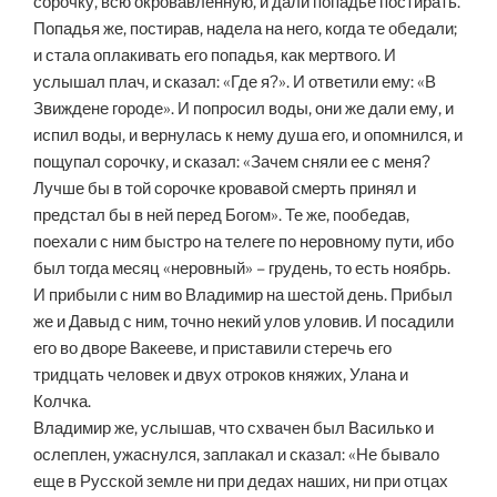
сорочку, всю окровавленную, и дали попадье постирать.
Попадья же, постирав, надела на него, когда те обедали;
и стала оплакивать его попадья, как мертвого. И
услышал плач, и сказал: «Где я?». И ответили ему: «В
Звиждене городе». И попросил воды, они же дали ему, и
испил воды, и вернулась к нему душа его, и опомнился, и
пощупал сорочку, и сказал: «Зачем сняли ее с меня?
Лучше бы в той сорочке кровавой смерть принял и
предстал бы в ней перед Богом». Те же, пообедав,
поехали с ним быстро на телеге по неровному пути, ибо
был тогда месяц «неровный» – грудень, то есть ноябрь.
И прибыли с ним во Владимир на шестой день. Прибыл
же и Давыд с ним, точно некий улов уловив. И посадили
его во дворе Вакееве, и приставили стеречь его
тридцать человек и двух отроков княжих, Улана и
Колчка.
Владимир же, услышав, что схвачен был Василько и
ослеплен, ужаснулся, заплакал и сказал: «Не бывало
еще в Русской земле ни при дедах наших, ни при отцах