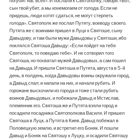
погубит нас всех». И послали к Святополку, говоря: «Вот,
сын твой убит, а мы изнемогаем от голода. Если не
придешь, люди хотят сдаться, не могут стерпеть
голода». Святополк же послал Путяту, воеводу своего.
Путята же с воинами пришел в Луцк к Святоше, сыну
Давыдову, и там были мужи Давыдовы у Святоши, ибо
поклялся Святоша Давыду: «Если пойдет на тебя
Святополк, то поведаю тебе». И не сотворил того
Святоша, но похватал мужей Давыдовых, а сам пошел
на Давыда. И пришли Святоша и Путята, августа в 5-й
день, в полдень, когда Давыдовы воины окружали город,
а Давыд спал; и напали на них, и начали рубить. И
горожане выскочили из города и тоже стали рубить
воинов Давыдовых, и побежали Давыд и Мстислав,
племянник его. Святоша же и Путята взяли город и
посадили посадника Святополкова Василя. И пришел
Святоша в Луцк, а Путята в Киев. Давыд побежал в
Половецкую землю, и встретил его Боняк. И пошли
Давыд и Боняк на Святошу к Луцку, и осадили Святошу