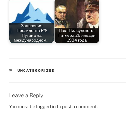
Заявления
Президента РФ
Пакт Пилсудского-
Путина на
Гитлера 26 января
международном…
1934 года
CATEGORIES
UNCATEGORIZED
Leave a Reply
You must be
logged in
to post a comment.