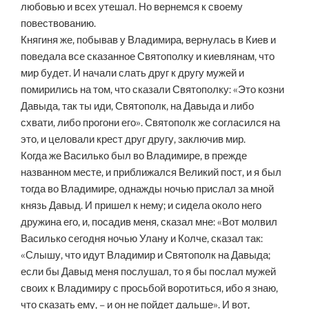
любовью и всех утешал. Но вернемся к своему
повествованию.
Княгиня же, побывав у Владимира, вернулась в Киев и
поведала все сказанное Святополку и киевлянам, что
мир будет. И начали слать друг к другу мужей и
помирились на том, что сказали Святополку: «Это козни
Давыда, так ты иди, Святополк, на Давыда и либо
схвати, либо прогони его». Святополк же согласился на
это, и целовали крест друг другу, заключив мир.
Когда же Василько был во Владимире, в прежде
названном месте, и приближался Великий пост, и я был
тогда во Владимире, однажды ночью прислал за мной
князь Давыд. И пришел к нему; и сидела около него
дружина его, и, посадив меня, сказал мне: «Вот молвил
Василько сегодня ночью Улану и Колче, сказал так:
«Слышу, что идут Владимир и Святополк на Давыда;
если бы Давыд меня послушал, то я бы послал мужей
своих к Владимиру с просьбой воротиться, ибо я знаю,
что сказать ему, – и он не пойдет дальше». И вот,