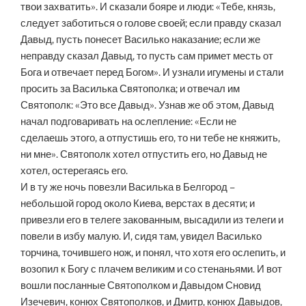
твои захватить». И сказали бояре и люди: «Тебе, князь,
следует заботиться о голове своей; если правду сказал
Давыд, пусть понесет Василько наказание; если же
неправду сказал Давыд, то пусть сам примет месть от
Бога и отвечает перед Богом». И узнали игумены и стали
просить за Василька Святополка; и отвечал им
Святополк: «Это все Давыд». Узнав же об этом, Давыд
начал подговаривать на ослепление: «Если не
сделаешь этого, а отпустишь его, то ни тебе не княжить,
ни мне». Святополк хотел отпустить его, но Давыд не
хотел, остерегаясь его.
И в ту же ночь повезли Василька в Белгород –
небольшой город около Киева, верстах в десяти; и
привезли его в телеге закованным, высадили из телеги и
повели в избу малую. И, сидя там, увидел Василько
торчина, точившего нож, и понял, что хотя его ослепить, и
возопил к Богу с плачем великим и со стенаньями. И вот
вошли посланные Святополком и Давыдом Сновид
Изечевич, конюх Святополков, и Дмитр, конюх Давыдов,