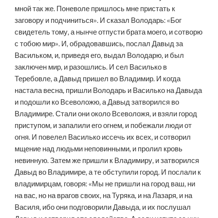
мной так же. Поневоле пришлось мне пристать к
заговору и подчиниться». И сказал Володарь: «Бог
свидетель тому, а нынче отпусти брата моего, и сотворю
с тобою мир». И, обрадовавшись, послал Давыд за
Васильком, и, приведя его, выдал Володарю, и был
заключен мир, и разошлись. И сел Василько в
Теребовле, а Давыд пришел во Владимир. И когда
настала весна, пришли Володарь и Василько на Давыда
и подошли ко Всеволожю, а Давыд затворился во
Владимире. Стали они около Всеволожя, и взяли город
приступом, и запалили его огнем, и побежали люди от
огня. И повелел Василько иссечь их всех, и сотворил
мщение над людьми неповинными, и пролил кровь
невинную. Затем же пришли к Владимиру, и затворился
Давыд во Владимире, а те обступили город. И послали к
владимирцам, говоря: «Мы не пришли на город ваш, ни
на вас, но на врагов своих, на Туряка, и на Лазаря, и на
Василя, ибо они подговорили Давыда, и их послушал