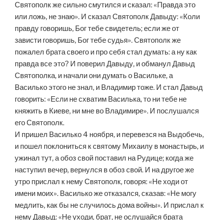
Святополк же сильно смутился и сказал: «Правда это
или ложь, не знаю». И сказал Святополк Давыду: «Коли
правду говоришь, Бог тебе свидетель; если же от
зависти говоришь, Бог тебе судья». Святополк же
пожалел брата своего и про себя стал думать: а ну как
правда все это? И поверил Давыду, и обманул Давыд
Святополка, и начали они думать о Васильке, а
Василько этого не знал, и Владимир тоже. И стал Давыд
говорить: «Если не схватим Василька, то ни тебе не
княжить в Киеве, ни мне во Владимире». И послушался
его Святополк.
И пришел Василько 4 ноября, и перевезся на Выдобечь,
и пошел поклониться к святому Михаилу в монастырь, и
ужинал тут, а обоз свой поставил на Рудице; когда же
наступил вечер, вернулся в обоз свой. И на другое же
утро прислал к нему Святополк, говоря: «Не ходи от
имени моих». Василько же отказался, сказав: «Не могу
медлить, как бы не случилось дома войны». И прислал к
нему Давыд: «Не уходи, брат, не ослушайся брата