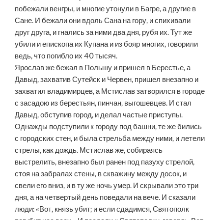
побежали венгры, и многие утонули в Багре, а другие в
Сане. И бежали они вдоль Сана на гору, и спихивали
друг друга, и гнались за ними два дня, рубя их. Тут же
убили и епископа их Купана и из бояр многих, говорили
ведь, что погибло их 40 тысяч.
Ярослав же бежал в Польшу и пришел в Берестье, а
Давыд, захватив Сутейск и Червен, пришел внезапно и
захватил владимирцев, а Мстислав затворился в городе
с засадою из берестьян, пинчан, выгошевцев. И стал
Давыд, обступив город, и делал частые приступы.
Однажды подступили к городу под башни, те же бились
с городских стен, и была стрельба между ними, и летели
стрелы, как дождь. Мстислав же, собираясь
выстрелить, внезапно был ранен под пазуху стрелой,
стоя на забралах стены, в скважину между досок, и
свели его вниз, и в ту же ночь умер. И скрывали это три
дня, а на четвертый день поведали на вече. И сказали
люди: «Вот, князь убит; и если сдадимся, Святополк