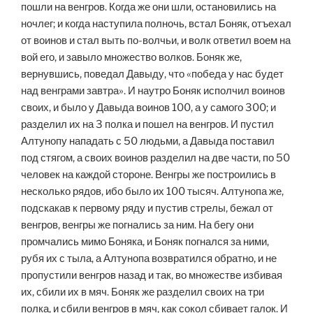
пошли на венгров. Когда же они шли, остановились на
ночлег; и когда наступила полночь, встал Боняк, отъехал
от воинов и стал выть по-волчьи, и волк ответил воем на
вой его, и завыло множество волков. Боняк же,
вернувшись, поведал Давыду, что «победа у нас будет
над венграми завтра». И наутро Боняк исполчил воинов
своих, и было у Давыда воинов 100, а у самого 300; и
разделил их на 3 полка и пошел на венгров. И пустил
Алтунопу нападать с 50 людьми, а Давыда поставил
под стягом, а своих воинов разделил на две части, по 50
человек на каждой стороне. Венгры же построились в
несколько рядов, ибо было их 100 тысяч. Алтунопа же,
подскакав к первому ряду и пустив стрелы, бежал от
венгров, венгры же погнались за ним. На бегу они
промчались мимо Боняка, и Боняк погнался за ними,
рубя их с тыла, а Алтунопа возвратился обратно, и не
пропустили венгров назад и так, во множестве избивая
их, сбили их в мяч. Боняк же разделил своих на три
полка, и сбили венгров в мяч, как сокол сбивает галок. И