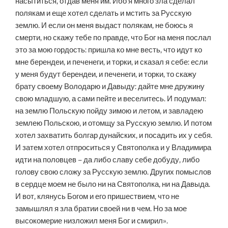
насытиться, отдав меня им. Ибо я много зла сделал
полякам и еще хотел сделать и мстить за Русскую
землю. И если он меня выдаст полякам, не боюсь я
смерти, но скажу тебе по правде, что Бог на меня послал
это за мою гордость: пришла ко мне весть, что идут ко
мне берендеи, и печенеги, и торки, и сказал я себе: если
у меня будут берендеи, и печенеги, и торки, то скажу
брату своему Володарю и Давыду: дайте мне дружину
свою младшую, а сами пейте и веселитесь. И подумал:
на землю Польскую пойду зимою и летом, и завладею
землею Польскою, и отомщу за Русскую землю. И потом
хотел захватить болгар дунайских, и посадить их у себя.
И затем хотел отпроситься у Святополка и у Владимира
идти на половцев – да либо славу себе добуду, либо
голову свою сложу за Русскую землю. Других помыслов
в сердце моем не было ни на Святополка, ни на Давыда.
И вот, клянусь Богом и его пришествием, что не
замышлял я зла братии своей ни в чем. Но за мое
высокомерие низложил меня Бог и смирил».