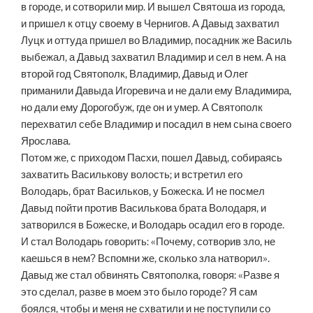
в городе, и сотворили мир. И вышел Святоша из города,
и пришел к отцу своему в Чернигов. А Давыд захватил
Луцк и оттуда пришел во Владимир, посадник же Василь
выбежал, а Давыд захватил Владимир и сел в нем. А на
второй год Святополк, Владимир, Давыд и Олег
приманили Давыда Игоревича и не дали ему Владимира,
но дали ему Дорогобуж, где он и умер. А Святополк
перехватил себе Владимир и посадил в нем сына своего
Ярослава.
Потом же, с приходом Пасхи, пошел Давыд, собираясь
захватить Василькову волость; и встретил его
Володарь, брат Васильков, у Божеска. И не посмел
Давыд пойти против Василькова брата Володаря, и
затворился в Божеске, и Володарь осадил его в городе.
И стал Володарь говорить: «Почему, сотворив зло, не
каешься в нем? Вспомни же, сколько зла натворил».
Давыд же стал обвинять Святополка, говоря: «Разве я
это сделал, разве в моем это было городе? Я сам
боялся, чтобы и меня не схватили и не поступили со