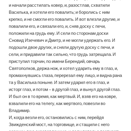
и начали расстилать ковер, и, разостлав, схватили
Василька, и хотели его повалить; и боролись с ним
крепко, и не смогли его повалить. И вот влезли другие, и
повалили его, и связали его, и, сняв доску с печи,
положили на грудь ему. И сели по сторонам доски
Сновид Изечевич и Дмитр, и не могли удержать его. И
подошли двое других, и сняли другую доску с печи, и
сели, и придавили так сильно, что грудь затрещала. И
приступил торчин, по имени Берендий, овчарь
Святополков, держа нож, и хотел ударить ему в глаз, и,
промахнувшись глаза, перерезал ему лицо, и видна рана
та у Василька поныне. И затем ударил его в глаз, и
исторг глаз, и потом – в другой глаз, и вынул другой глаз.
И был он в то время, как мертвый. И, взяв его на ковре,
взвалили его на телегу, как мертвого, повезли во
Владимир.
И, когда везли его, остановились с ним, перейдя
Звижденский мост, на торговище, и стащили с него