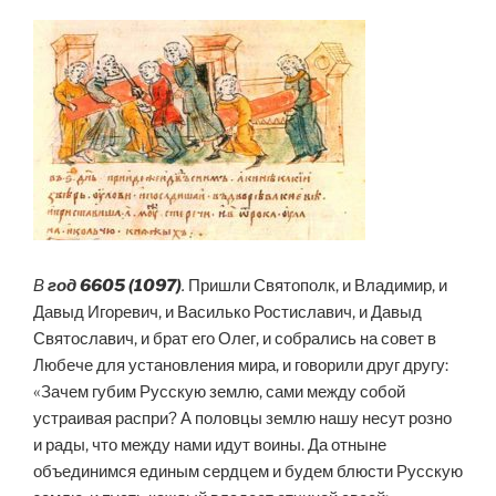
В
год 6605 (1097)
.
Пришли Святополк, и Владимир, и
Давыд Игоревич, и Василько Ростиславич, и Давыд
Святославич, и брат его Олег, и собрались на совет в
Любече для установления мира, и говорили друг другу:
«Зачем губим Русскую землю, сами между собой
устраивая распри? А половцы землю нашу несут розно
и рады, что между нами идут воины. Да отныне
объединимся единым сердцем и будем блюсти Русскую