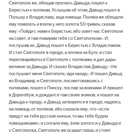
Святополк же, обещав прогнать Давыда, пошел к
Берестью к полякам. Услышав об этом, Давыд пошел в
Польшу к Владиславу, ища помощи. Поляки же обещали
ему помогать и взяли у него золота 50 гривен, сказав
ему: «Пойди с нами к Берестью, ибо зовет нас Святополк
на совет, и там помирим тебя со Святополком». И,
послушав их, Давыд пошел к Берестью с Владиславом.
И стал Святополк в городе, а поляки на Буге, и стал
переговариваться Святополк с поляками, и дал дары
великие за Давыда. И сказал Владислав Давыду: «Не
послушает меня Святополк, иди назад». И пошел Давыд
во Владимир, и Святополк, посоветовавшись с
поляками, пошел к Пинску, послав за воинами. И пришел
в Дорогобуж, и дождался там своих воинов, и пошел на
Давыда к городу, и Давыд затворился в городе, надеясь
на помощь от поляков, ибо сказали ему, что «если
придут на тебя русские князья, то мы тебе будем
помощниками»; и солгали ему, взяв золото и у Давыда и
у Святополка. Святополк же осадил город, и стоял