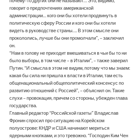
почему-то других они не называют… Это, видимо,
говорит о предпочтениях американской
администрации… кого они бы хотели продвинуть в
политическую сферу России и кого они бы хотели
видеть в руководстве страны…. В этом смысле они
прокололись, лучше бы они промолчали”, – заключил
он.
“Нам в голову не приходит вмешиваться в чьи бы то ни
было выборы, в том числе – в Италии”, – также заверил
Путин. “И смысла в этом не видим, потому что мы знаем:
какая бы сила ни пришла к власти в Италии, там есть
общенациональный общеполитический консенсус по
развитию отношений с Россией”, – объяснил он. Такие
слухи – провокация, причем со стороны, убежден глава
государства.
Главный редактор “Российской газеты” Владислав
Фронин спросил про ситуацию на Корейском
полуострове: КНДР и США начинают мериться
ядерными кнопками, и это тревожно. “Господин Ким Чен