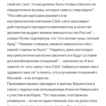
свой нос суют, то они должны быть готовы отвечать на
определенные вызовы, которые сами и стимулируют”.
“Российская карта разыгрывается во
внутриполитической жизни США, и все запугивают
действующего президента импичментом, в качестве
аргументов выдают мнимое вмешательство России”, –
сказал Путин, подчеркнув, что “это полная чушь, полный
бред”: “Никаких сговоров, никакого вмешательства с
нашей стороны не было”. “Надеюсь, рано или поздно
внутриполитическая возня закончится и будут условия
для возобновления отношений”, – заключил он. И все
зависит от того, смогут ли в США “набраться мужества и
здравого смысла” и понять, что улучшение отношений с
Москвой – в их интересах.
Прокомментировал президент и критику Вашингтона в
связи с недопуском оппозиционера Алексея Навального
к участию в выборах. “Тот персонаж, о котором вы
упомянули, – он же не единственный, кого не допустили,