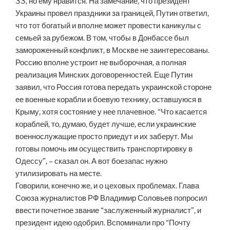
33, но ему нравится. На замечание, что президент
Украины провел праздники за границей, Путин ответил,
что тот богатый и вполне может провести каникулы с
семьей за рубежом. В том, чтобы в Донбассе был
замороженный конфликт, в Москве не заинтересованы.
Россию вполне устроит не выборочная, а полная
реализация Минских договоренностей. Еще Путин
заявил, что Россия готова передать украинской стороне
ее военные корабли и боевую технику, оставшуюся в
Крыму, хотя состояние у нее плачевное. “Что касается
кораблей, то, думаю, будет лучше, если украинские
военнослужащие просто приедут и их заберут. Мы
готовы помочь им осуществить транспортировку в
Одессу”, – сказал он. А вот боезапас нужно
утилизировать на месте.
Говорили, конечно же, и о цеховых проблемах. Глава
Союза журналистов РФ Владимир Соловьев попросил
ввести почетное звание “заслуженный журналист”, и
президент идею одобрил. Вспоминали про “Почту