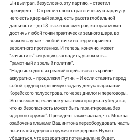
Ын выиграл, безусловно, эту партию, – ответил
президент. – Он решил свою стратегическую задачу: у
него есть ядерный заряд, есть ракета глобальной
дальности – до 13 тысяч километров, которая может
достичь любой точки практически земного шара, во
всяком случае – любой точки на территории его
вероятного противника. И теперь, конечно, может
“зачистить” ситуацию, загладить, успокоить…
Грамотный и зрелый политик”.
“Надо исходить из реалий и действовать крайне
аккуратно, – продолжил Путин. – И если ставить перед
собой трудноразрешимую задачу денуклеаризации
Корейского полуострова, то через диалог и переговоры.
Это возможно, если все участники процесса убедятся,
что их безопасность может быть гарантирована без
ядерного оружия”. Президент также сказал, что Москва
озабочена планами Вашингтона переоборудовать часть
носителей ядерного оружия в неядерные. Нужно
убедиться, что возвратного потенциала не будет.