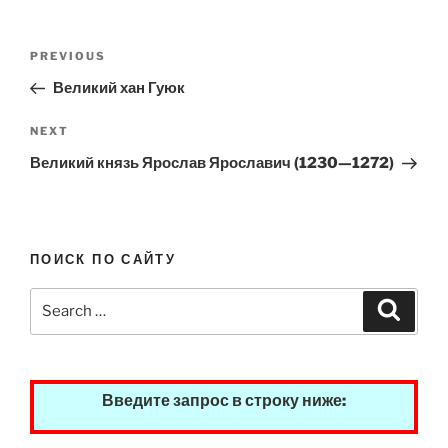
Post
Previous
PREVIOUS
navigation
Post
Великий хан Гуюк
Next
NEXT
Post
Великий князь Ярослав Ярославич (1230—1272)
ПОИСК ПО САЙТУ
Search
Search
for:
Введите запрос в строку ниже: