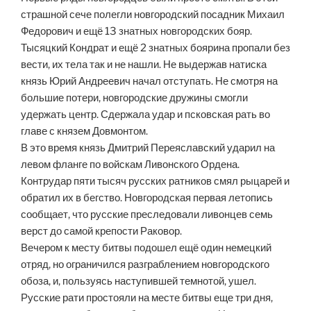
страшной сече полегли новгородский посадник Михаил
Федорович и ещё 13 знатных новгородских бояр.
Тысяцкий Кондрат и ещё 2 знатных боярина пропали без
вести, их тела так и не нашли. Не выдержав натиска
князь Юрий Андреевич начал отступать. Не смотря на
большие потери, новгородские дружины смогли
удержать центр. Сдержала удар и псковская рать во
главе с князем Довмонтом.
В это время князь Дмитрий Переяславский ударил на
левом фланге по войскам Ливонского Ордена.
Контрудар пяти тысяч русских ратников смял рыцарей и
обратил их в бегство. Новгородская первая летопись
сообщает, что русские преследовали ливонцев семь
верст до самой крепости Раковор.
Вечером к месту битвы подошел ещё один немецкий
отряд, но ограничился разграблением новгородского
обоза, и, пользуясь наступившей темнотой, ушел.
Русские рати простояли на месте битвы еще три дня,