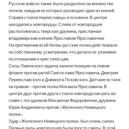
Русское войско также было разделено на множество
полков, каждым из которых руководил один из князей.
Справа стояли переяславцы и псковичи. В центре
находились новгородцы. Слева от новгородцев
расположилась тверская дружина, присланная
владимирским князем Ярославом Ярославичем.
На протяжении всей битвы русские полки действовали
по собственному усмотрению, что делало их уязвимее
по отношению к крестоносцам.
Силы Ливонского ордена заняли позицию на левом
фланге против ратей Святослава Ярославича, Дмитрия
Переяславского и Довмонта Псковского. Датчане встали
на правом – против полка Михаила Ярославича. В
центре друг против друга стояли новгородская рать во
главе с посадником Михаилом Федоровичем, дружина
Юрия Андреевича против «Железного Немецкого
полка».
Удар «Железного Немецкого полка» был очень силен.
Первые ряды новгородцев были просто смяты. В этой