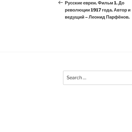
navigation
Post
Русские евреи. Фильм 1. До
революции 1917 года. Автор и
ведущий – Леонид Парфёнов.
Search
for: