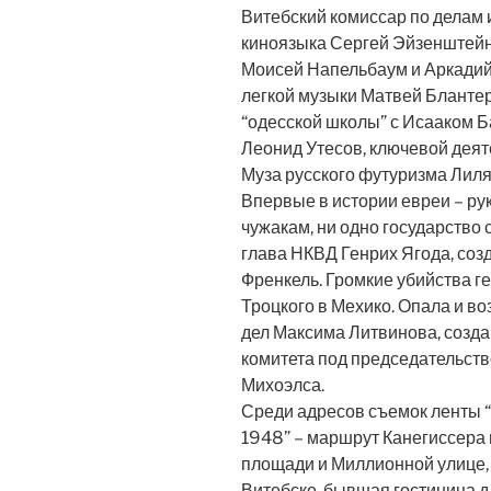
Витебский комиссар по делам 
киноязыка Сергей Эйзенштейн
Моисей Напельбаум и Аркадий
легкой музыки Матвей Блантер
“одесской школы” с Исааком Б
Леонид Утесов, ключевой деят
Муза русского футуризма Лиля
Впервые в истории евреи – ру
чужакам, ни одно государство
глава НКВД Генрих Ягода, со
Френкель. Громкие убийства г
Троцкого в Мехико. Опала и в
дел Максима Литвинова, созд
комитета под председательст
Михоэлса.
Среди адресов съемок ленты “
1948” – маршрут Канегиссера 
площади и Миллионной улице,
Витебске, бывшая гостиница д