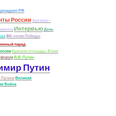
резидент РФ
нты России
Арктика –
Интервью
диалога
День
еда
80-летие Победы
оенный парад
оссии
Красная площадь. 9 мая
 форум
В.В. Путин
имир Путин
 Путина
Великая
ая Война