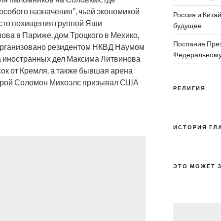
особого назначения”, чьей экономикой
Россия и Китай
сто похищения группой Яши
будущее
ова в Париже, дом Троцкого в Мехико,
Послание През
 организовано резидентом НКВД Наумом
Федеральному
а иностранных дел Максима Литвинова
ок от Кремля, а также бывшая арена
торой Соломон Михоэлс призывал США
РЕЛИГИЯ
ИСТОРИЯ ГЛ
ЭТО МОЖЕТ 