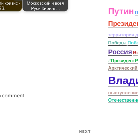
й кризис -
Московский и всея
23.
Руси Кирилл…
Путин
П
Президе
территория 
Победы
Поб
Россия
В
#ПрезидентР
Арктический
Влад
выступление
 a comment.
Отечественн
NEXT
Next