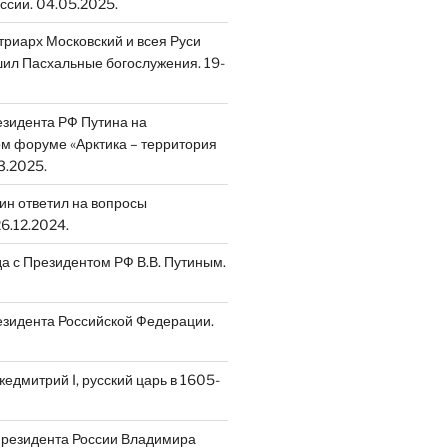
ссии. 04.05.2025.
риарх Московский и всея Руси
ил Пасхальные богослужения. 19-
зидента РФ Путина на
 форуме «Арктика – территория
3.2025.
ин ответил на вопросы
6.12.2024.
да с Президентом РФ В.В. Путиным.
зидента Российской Федерации.
едмитрий I, русский царь в 1605-
Президента России Владимира