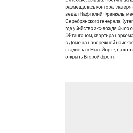
размещалась контора “лагеря 
ведал Нафталий Френкель, ме
Серебрянского генерала Кутеп
где убийство экс-вождя было
Эйтингоном, квартира нарком
в Доме на набережной наискос
стадиона в Нью-Йорке, на ко
открыть Второй фронт.