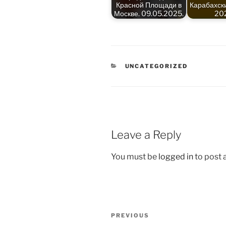
Красной Площади в
Карабахски
Москве. 09.05.2025.
20
CATEGORIES
UNCATEGORIZED
Leave a Reply
You must be
logged in
to post
Post
Previous
PREVIOUS