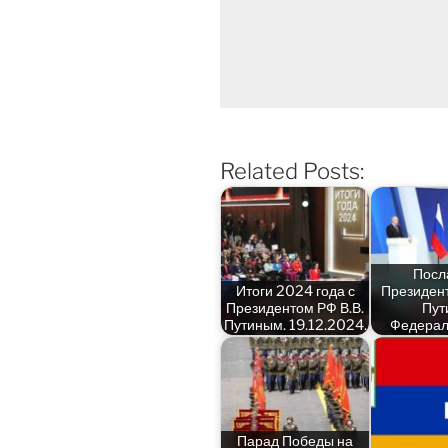
Related Posts:
Посл
Итоги 2024 года с
Президент
Президентом РФ В.В.
Пут
Путиным. 19.12.2024.
Федера
Парад Победы на