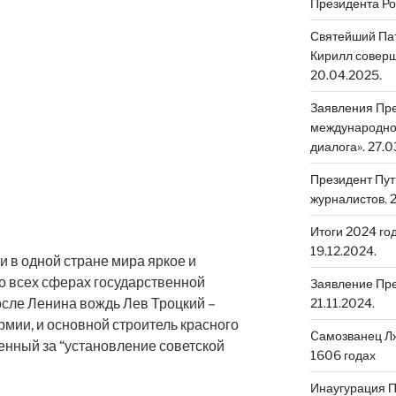
Президента Ро
Святейший Пат
Кирилл соверш
20.04.2025.
Заявления Пре
международном
диалога». 27.0
Президент Пут
журналистов. 2
Итоги 2024 го
19.12.2024.
и в одной стране мира яркое и
о всех сферах государственной
Заявление Пре
после Ленина вождь Лев Троцкий –
21.11.2024.
рмии, и основной строитель красного
Cамозванец Лж
енный за “установление советской
1606 годах
Инаугурация 