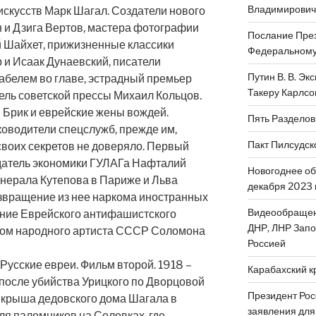
Владимировича
искусств Марк Шагал. Создатели нового
 и Дзига Вертов, мастера фотографии
Послание През
 Шайхет, прижизненные классики
Федеральному 
 и Исаак Дунаевский, писатели
Путин В. В. Эк
абелем во главе, эстрадный премьер
Такеру Карлсо
ель советской прессы Михаил Кольцов.
 Брик и еврейские жены вождей.
Пять Разделов
ководители спецслужб, прежде им,
Пакт Пилсудск
 своих секретов не доверяло. Первый
здатель экономики ГУЛАГа Нафталий
Новогоднее об
енерала Кутепова в Париже и Льва
декабря 2023 
озвращение из нее наркома иностранных
Видеообращен
ание Еврейского антифашистского
ДНР, ЛНР Запо
вом народного артиста СССР Соломона
Россией
Русские евреи. Фильм второй. 1918 –
Карабахский к
после убийства Урицкого по Дворцовой
Президент Рос
 крыша дедовского дома Шагала в
заявления для
ля паломников на Соловках, где