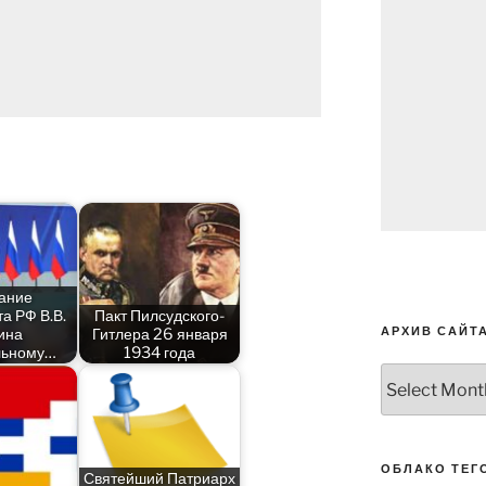
ание
а РФ В.В.
Пакт Пилсудского-
АРХИВ САЙТ
ина
Гитлера 26 января
льному…
1934 года
Архив
сайта
ОБЛАКО ТЕГ
Святейший Патриарх