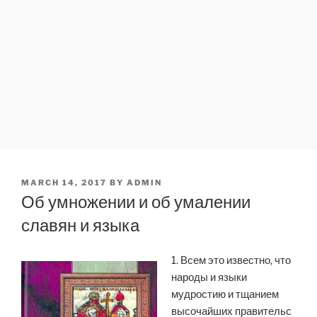
POSTED
MARCH 14, 2017
BY
ADMIN
ON
Об умножении и об умалении
славян и языка
1. Всем это известно, что
народы и языки
мудростию и тщанием
высочайших правительс