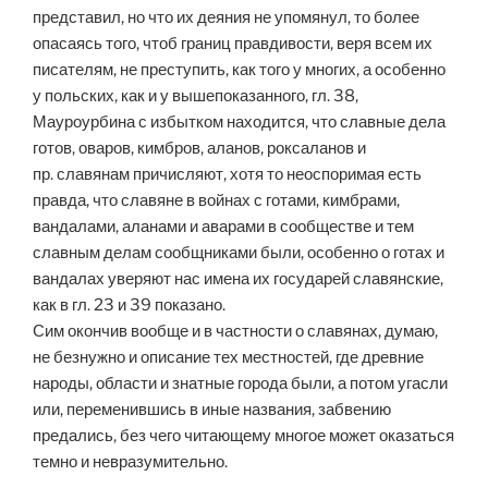
представил, но что их деяния не упомянул, то более
опасаясь того, чтоб границ правдивости, веря всем их
писателям, не преступить, как того у многих, а особенно
у польских, как и у вышепоказанного, гл. 38,
Мауроурбина с избытком находится, что славные дела
готов, оваров, кимбров, аланов, роксаланов и
пр. славянам причисляют, хотя то неоспоримая есть
правда, что славяне в войнах с готами, кимбрами,
вандалами, аланами и аварами в сообществе и тем
славным делам сообщниками были, особенно о готах и
вандалах уверяют нас имена их государей славянские,
как в гл. 23 и 39 показано.
Сим окончив вообще и в частности о славянах, думаю,
не безнужно и описание тех местностей, где древние
народы, области и знатные города были, а потом угасли
или, переменившись в иные названия, забвению
предались, без чего читающему многое может оказаться
темно и невразумительно.