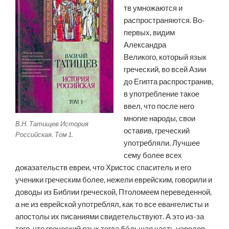
тв умножаются и
распространяются. Во-
первых, видим
Александра
Великого, который язык
греческий, во всей Азии
до Египта распространив,
в употребление такое
ввел, что после него
многие народы, свои
В.Н. Татищев История
оставив, греческий
Российская. Том 1.
употребляли. Лучшее
сему более всех
доказательств евреи, что Христос спаситель и его
ученики греческим более, нежели еврейским, говорили и
доводы из Библии греческой, Птоломеем переведенной,
а не из еврейской употреблял, как то все евангелисты и
апостолы их писаниями свидетельствуют. А это из-за