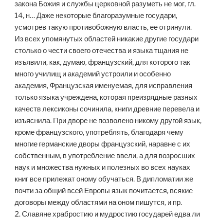
закона Божия и службы церковной разуметь не мог, гл.
14, н… Даже некоторые благоразумные государи,
усмотрев такую противобожную власть, ее отринули.
Из всех упомянутых областей никакие другие государи
столько о чести своего отечества и языка тщания не
изъявили, как, думаю, французский, для которого так
много училищ и академий устроили и особенно
академия, Французская именуемая, для исправления
только языка учреждена, которая преизрядные разных
качеств лексиконы сочинила, книги древние перевела и
изъяснила. При дворе не позволено никому другой язык,
кроме французского, употреблять, благодаря чему
многие германские дворы французский, наравне с их
собственным, в употребление ввели, а для возросших
наук и множества нужных и полезных во всех науках
книг все прилежат оному обучаться. В дипломатии же
почти за общий всей Европы язык почитается, всякие
договоры между областями на оном пишутся, и пр.
2. Славяне храбростию и мудростию государей едва ли