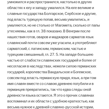
умножился и распространился, настолько в других
областях к югу и западу умалился. На юге великие и
славные государства Болгарское, Сербское и другие,
под власть турецкую попав, весьма умалились, и
умаляются, но не столько от Магомета, сколько от папы
утесняемы, как в гл. 38 показано. В Венгрии после
нашествия готов, оваров и маджаров сарматов язык
славянский почти совсем уже угасили, а употребляют
сарматский, с латинским, германским, частью и
турецким смешанный, гл. 27. 5. На западе большею
частью от слабости славянских государей и более от
несогласия в наследствах, нежели силою германских
государей, королевства Вандальское и Богемское,
совсем под власть германскую придя, язык, а при том
имя славян вместе со славою древнею погубили и в
германцев превратились, так что едва следы оной
древности языка остаются. Я это о прочих славянах
воспоминал и их области с удобною краткостью, как
весьма нужное к древней славяно-русской истории,