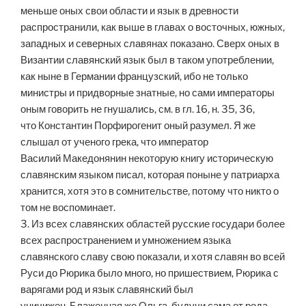
меньше оных свои области и язык в древности
распространили, как выше в главах о восточных, южных,
западных и северных славянах показано. Сверх оных в
Византии славянский язык был в таком употреблении,
как ныне в Германии французский, ибо не только
министры и придворные знатные, но сами императоры
оным говорить не гнушались, см. в гл. 16, н. 35, 36,
что Константин Порфирогенит оный разумел. Я же
слышал от ученого грека, что император
Василий Македонянин некоторую книгу историческую
славянским языком писал, которая поныне у патриарха
хранится, хотя это в сомнительстве, потому что никто о
том не воспоминает.
3. Из всех славянских областей русские государи более
всех распространением и умножением языка
славянского славу свою показали, и хотя славян во всей
Руси до Рюрика было много, но пришествием, Рюрика с
варягами род и язык славянский был