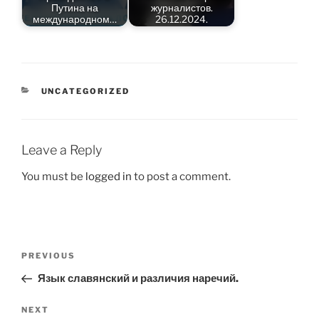
Путина на
журналистов.
международном…
26.12.2024.
CATEGORIES
UNCATEGORIZED
Leave a Reply
You must be
logged in
to post a comment.
Post
Previous
PREVIOUS
navigation
Post
Язык славянский и различия наречий.
Next
NEXT