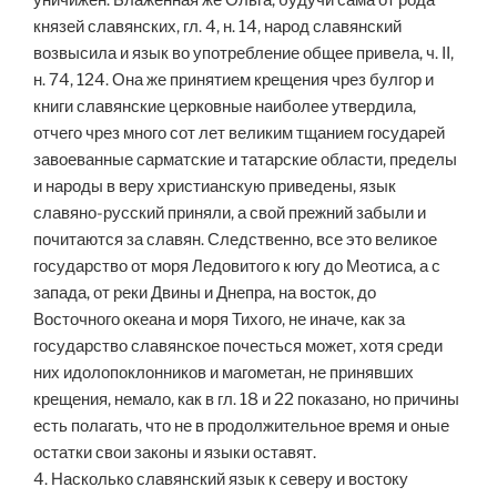
уничижен. Блаженная же Ольга, будучи сама от рода
князей славянских, гл. 4, н. 14, народ славянский
возвысила и язык во употребление общее привела, ч. II,
н. 74, 124. Она же принятием крещения чрез булгор и
книги славянские церковные наиболее утвердила,
отчего чрез много сот лет великим тщанием государей
завоеванные сарматские и татарские области, пределы
и народы в веру христианскую приведены, язык
славяно-русский приняли, а свой прежний забыли и
почитаются за славян. Следственно, все это великое
государство от моря Ледовитого к югу до Меотиса, а с
запада, от реки Двины и Днепра, на восток, до
Восточного океана и моря Тихого, не иначе, как за
государство славянское почесться может, хотя среди
них идолопоклонников и магометан, не принявших
крещения, немало, как в гл. 18 и 22 показано, но причины
есть полагать, что не в продолжительное время и оные
остатки свои законы и языки оставят.
4. Насколько славянский язык к северу и востоку