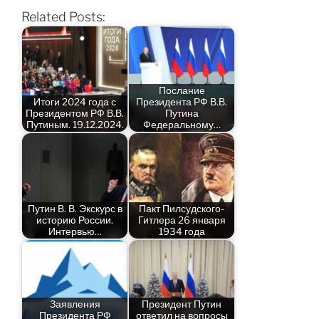
Related Posts:
Послание
Итоги 2024 года с
Президента РФ В.В.
Президентом РФ В.В.
Путина
Путиным. 19.12.2024.
Федеральному…
Путин В. В. Экскурс в
Пакт Пилсудского-
историю России.
Гитлера 26 января
Интервью…
1934 года
Заявления
Президент Путин
Президента РФ
ответил на вопросы