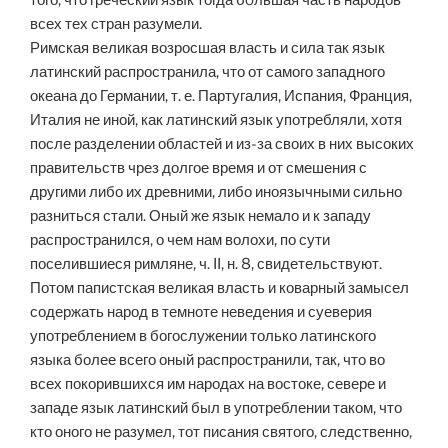
того, что греческий язык тогда бóльшая часть народов
всех тех стран разумели.
Римская великая возросшая власть и сила так язык
латинский распространила, что от самого западного
океана до Германии, т. е. Партугалия, Испания, Франция,
Италия не иной, как латинский язык употребляли, хотя
после разделении областей и из-за своих в них высоких
правительств чрез долгое время и от смешения с
другими либо их древними, либо иноязычными сильно
разниться стали. Оный же язык немало и к западу
распространился, о чем нам волохи, по сути
поселившиеся римляне, ч. II, н. 8, свидетельствуют.
Потом папистская великая власть и коварный замысел
содержать народ в темноте неведения и суеверия
употреблением в богослужении только латинского
языка более всего оный распространили, так, что во
всех покорившихся им народах на востоке, севере и
западе язык латинский был в употреблении таком, что
кто оного не разумел, тот писания святого, следственно,