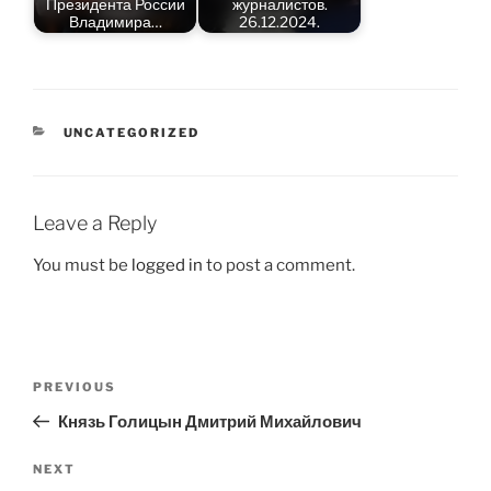
Президента России
журналистов.
Владимира…
26.12.2024.
CATEGORIES
UNCATEGORIZED
Leave a Reply
You must be
logged in
to post a comment.
Post
Previous
PREVIOUS
navigation
Post
Князь Голицын Дмитрий Михайлович
Next
NEXT