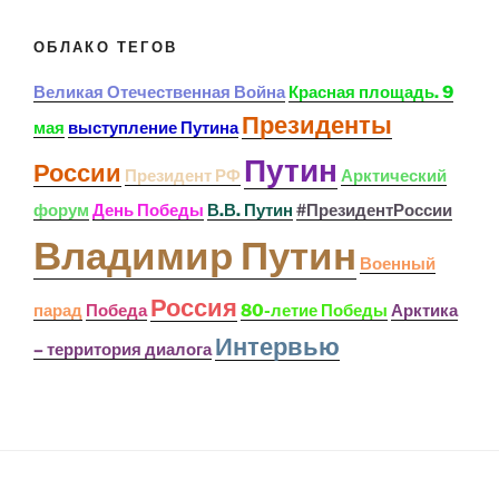
ОБЛАКО ТЕГОВ
Великая Отечественная Война
Красная площадь. 9
Президенты
мая
выступление Путина
Путин
России
Президент РФ
Арктический
форум
День Победы
В.В. Путин
#ПрезидентРоссии
Владимир Путин
Военный
Россия
парад
Победа
80-летие Победы
Арктика
Интервью
– территория диалога