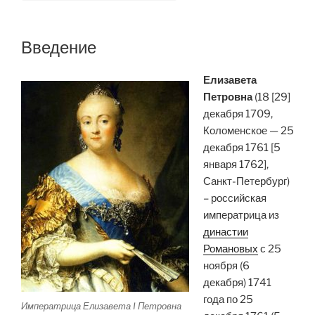
Введение
Елизавета
Петровна
(18 [29]
декабря 1709,
Коломенское — 25
декабря 1761 [5
января 1762],
Санкт-Петербург)
– российская
императрица из
династии
Романовых
с 25
ноября (6
декабря) 1741
года по 25
Императрица Елизавета I Петровна