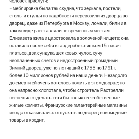
человек прислуги;
– меблировка была так скудна, что зеркала, постели,
столы и стулья по надобности перевозили из дворца во
дворец, даже из Петербурга в Москву, ломали, били и в
таком виде расставляли по временным местам.
Елизавета жила и царствовала в золоченой нищете; она
оставила после себя в гардеробе слишком 15 тысяч
платьев, два сундука шелковых чулок, кучу
неоплаченных счетов и недостроенный громадный
Зимний дворец, уже поглотивший с 1755 по 1761 г.
более 10 миллионов рублей на наши деньги. Незадолго
до смерти ей очень хотелось пожить в этом дворце; но
она напрасно хлопотала, чтобы строитель Растрелли
поспешил отделать хотя бы только ее собственные
жилые комнаты. Французские галантерейные магазины
иногда отказывались отпускать во дворец новомодные
товары в кредит.