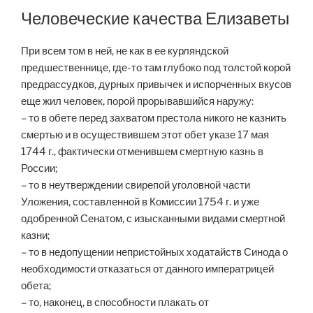
Человеческие качества Елизаветы
При всем том в ней, не как в ее курляндской
предшественнице, где-то там глубоко под толстой корой
предрассудков, дурных привычек и испорченных вкусов
еще жил человек, порой прорывавшийся наружу:
– то в обете перед захватом престола никого не казнить
смертью и в осуществившем этот обет указе 17 мая
1744 г., фактически отменившем смертную казнь в
России;
– то в неутверждении свирепой уголовной части
Уложения, составленной в Комиссии 1754 г. и уже
одобренной Сенатом, с изысканными видами смертной
казни;
– то в недопущении непристойных ходатайств Синода о
необходимости отказаться от данного императрицей
обета;
– то, наконец, в способности плакать от