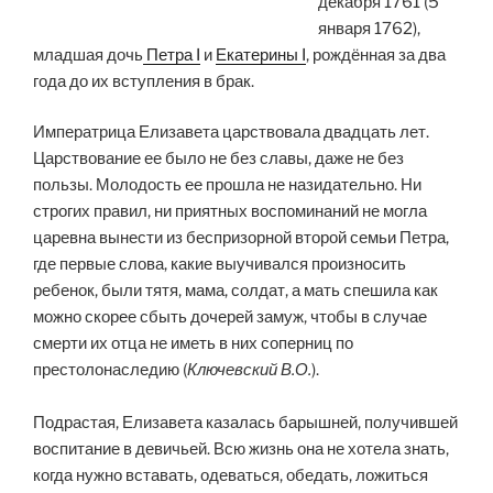
декабря 1761 (5
января 1762),
младшая дочь
Петра I
и
Екатерины I
, рождённая за два
года до их вступления в брак.
Императрица Елизавета царствовала двадцать лет.
Царствование ее было не без славы, даже не без
пользы. Молодость ее прошла не назидательно. Ни
строгих правил, ни приятных воспоминаний не могла
царевна вынести из беспризорной второй семьи Петра,
где первые слова, какие выучивался произносить
ребенок, были тятя, мама, солдат, а мать спешила как
можно скорее сбыть дочерей замуж, чтобы в случае
смерти их отца не иметь в них соперниц по
престолонаследию (
Ключевский В.О.
).
Подрастая, Елизавета казалась барышней, получившей
воспитание в девичьей. Всю жизнь она не хотела знать,
когда нужно вставать, одеваться, обедать, ложиться