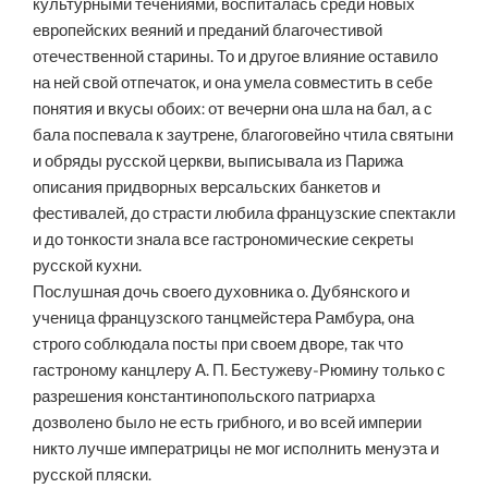
культурными течениями, воспиталась среди новых
европейских веяний и преданий благочестивой
отечественной старины. То и другое влияние оставило
на ней свой отпечаток, и она умела совместить в себе
понятия и вкусы обоих: от вечерни она шла на бал, а с
бала поспевала к заутрене, благоговейно чтила святыни
и обряды русской церкви, выписывала из Парижа
описания придворных версальских банкетов и
фестивалей, до страсти любила французские спектакли
и до тонкости знала все гастрономические секреты
русской кухни.
Послушная дочь своего духовника о. Дубянского и
ученица французского танцмейстера Рамбура, она
строго соблюдала посты при своем дворе, так что
гастроному канцлеру А. П. Бестужеву-Рюмину только с
разрешения константинопольского патриарха
дозволено было не есть грибного, и во всей империи
никто лучше императрицы не мог исполнить менуэта и
русской пляски.