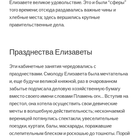
Елизавете великое удовольствие. Это и были “сферы”
того времени; отсюда раздавались важные чины и
хлебные места; здесь вершились крупные
правительственные дела.
Празднества Елизаветы
Эти кабинетные занятия чередовались с
празднествами. Смолоду Елизавета была мечтательна
и, еще будучи великой княжной, раз в очарованном
забытье подписала деловую хозяйственную бумагу
вместо своего имени словами Пламень огн… Вступив на
престол, она хотела осуществить свои девические
мечты в волшебную действительность; нескончаемой
вереницей потянулись спектакли, увеселительные
поездки, куртаги, балы, маскарады, поражавшие
ослепительным блеском и роскошью до тошноты. Порой