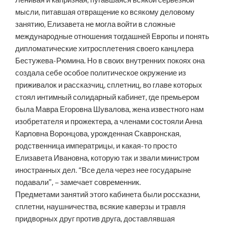
Ленивая и капризная, пугавшаяся всякой серьезной
мысли, питавшая отвращение ко всякому деловому
занятию, Елизавета не могла войти в сложные
международные отношения тогдашней Европы и понять
дипломатические хитросплетения своего канцлера
Бестужева-Рюмина. Но в своих внутренних покоях она
создала себе особое политическое окружение из
приживалок и рассказчиц, сплетниц, во главе которых
стоял интимный солидарный кабинет, где премьером
была Мавра Егоровна Шувалова, жена известного нам
изобретателя и прожектера, а членами состояли Анна
Карловна Воронцова, урожденная Скавронская,
родственница императрицы, и какая-то просто
Елизавета Ивановна, которую так и звали министром
иностранных дел. “Все дела через нее государыне
подавали”, – замечает современник.
Предметами занятий этого кабинета были россказни,
сплетни, наушничества, всякие каверзы и травля
придворных друг против друга, доставлявшая