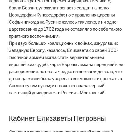
первого стратега того времени Фридриха Великого,
брала Берлин, уложила пропасть солдат на полях
Цорндорфа и Кунерсдорфа; но с правления царевны
Софьи никогда на Руси не жилось так легко, и ни одно
царствование до 1762 года не оставляло по себе такого
приятного воспоминания.
При двух больших коалиционных войнах, изнурявших
Западную Европу, казалось, Елизавета со своей 300-
тысячной армией могла стать вершительницей
европейских судеб; карта Европы лежала перед ней в ее
распоряжении, но она так редко на нее заглядывала, что
до конца жизни была уверена в возможности проехать в
Англию сухим путем; и она же основала первый
настоящий университет в России – Московский.
Кабинет Елизаветы Петровны