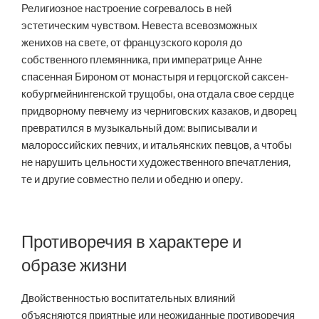
Религиозное настроение согревалось в ней
эстетическим чувством. Невеста всевозможных
женихов на свете, от французского короля до
собственного племянника, при императрице Анне
спасенная Бироном от монастыря и герцогской саксен-
кобургмейнингенской трущобы, она отдала свое сердце
придворному певчему из черниговских казаков, и дворец
превратился в музыкальный дом: выписывали и
малороссийских певчих, и итальянских певцов, а чтобы
не нарушить цельности художественного впечатления,
те и другие совместно пели и обедню и оперу.
Противоречия в характере и
образе жизни
Двойственностью воспитательных влияний
объясняются приятные или неожиданные противоречия