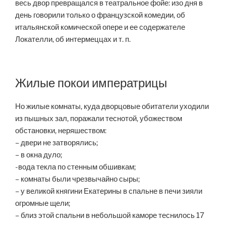
весь двор превращался в театральное фойе: изо дня в
день говорили только о французской комедии, об
итальянской комической опере и ее содержателе
Локателли, об интермеццах и т. п.
Жилые покои императрицы
Но жилые комнаты, куда дворцовые обитатели уходили
из пышных зал, поражали теснотой, убожеством
обстановки, неряшеством:
– двери не затворялись;
– в окна дуло;
-вода текла по стенным обшивкам;
– комнаты были чрезвычайно сыры;
– у великой княгини Екатерины в спальне в печи зияли
огромные щели;
– близ этой спальни в небольшой каморе теснилось 17