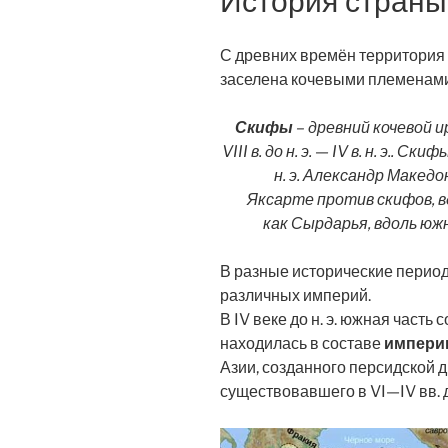
История страны,
С древних времён территория
заселена кочевыми племенам
Скифы
– древний кочевой 
VIII в. до н. э. — IV в. н. э..
н. э. Александр Македо
Яксарте против скифов, в
как Сырдарья, вдоль юж
В разные исторические период
различных империй.
В IV веке до н. э. южная част
находилась в составе
импери
Азии, созданного персидской 
существовавшего в VI—IV вв. до