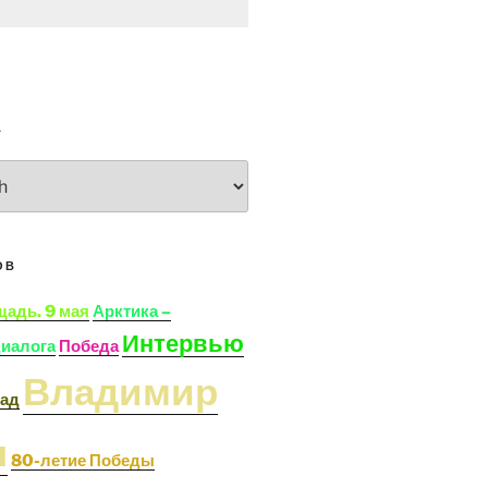
А
ОВ
щадь. 9 мая
Арктика –
Интервью
диалога
Победа
Владимир
ад
н
80-летие Победы