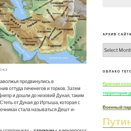
АРХИВ САЙТ
Архив
сайта
 н.э
ОБЛАКО ТЕГ
Заволжья продвинулись в
Красная пло
ив оттуда печенегов и торков. Затем
территория 
Днепр и дошли до низовий Дуная, таким
Степь от Дуная до Иртыша, которая с
Военный пар
точниках стала называться Дешт-и-
Пути
ких источниках –
сарочины
, в венгерских