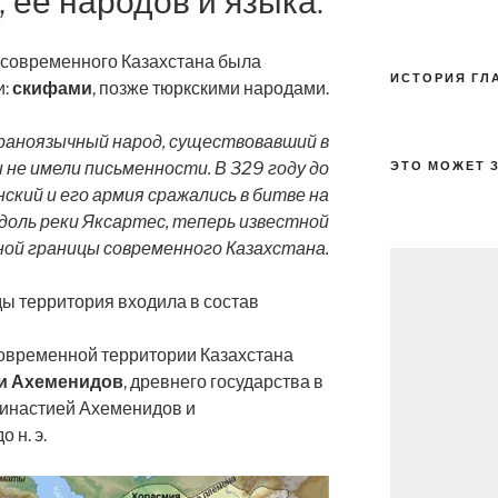
 её народов и языка.
 современного Казахстана была
ИСТОРИЯ ГЛ
и:
скифами
, позже тюркскими народами.
ираноязычный народ, существовавший в
 Скифы не имели письменности. В 329 году до
ЭТО МОЖЕТ 
нский и его армия сражались в битве на
доль реки Яксартес, теперь известной
ной границы современного Казахстана.
ы территория входила в состав
ь современной территории Казахстана
и Ахеменидов
, древнего государства в
династией Ахеменидов и
 н. э.