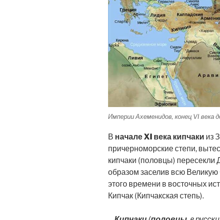
Империи Ахеменидов, конец VI века до
В
начале XI века
кипчаки
из 
причерноморские степи, вытесн
кипчаки (половцы) пересекли 
образом заселив всю Великую 
этого времени в восточных ис
Кипчак (Кипчакская степь).
Кипчаки
(
половцы
, в русс