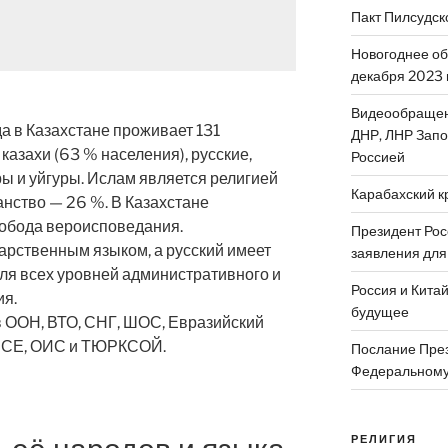
Пакт Пилсудск
Новогоднее об
декабря 2023 
Видеообращен
а в Казахстане проживает 131
ДНР, ЛНР Запо
 казахи (63 % населения), русские,
Россией
ры и уйгуры. Ислам является религией
Карабахский к
анство — 26 %. В Казахстане
обода вероисповедания.
Президент Рос
дарственным языком, а русский имеет
заявления для
ля всех уровней административного и
Россия и Китай
ия.
будущее
в ООН, ВТО, СНГ, ШОС, Евразийский
ОБСЕ, ОИС и ТЮРКСОЙ.
Послание През
Федеральному
РЕЛИГИЯ