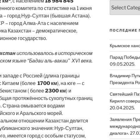
 км²
, с населением
18 984 845
Категории
енного комитета по статистике на 1 июня
а – город Нур-Султан (бывшая Астана).
Р – город Алма-Ата с населением
ика Казахстан – демократическое,
ПОСЛЕДНИЕ 
ционное государство.
Крымское ханс
ахстан
использовалось в историческом
Парад Победы 
ском языке “Бадаи аль-вакаи” XVI века.
09.05.2025.
и западе с Россией (длина границы
Владимир Путин
Президента Ро
 с Китаем (более
1700 км
), на юге — с
Узбекистаном ( более
2300 км
) и
Святейший Пат
Общая протяжённость сухопутных границ
Кирилл соверш
. Страна омывается водами
20.04.2025.
ского и Аральского морей.
Заявления Пре
альном отношении Казахстан делится
международном
публиканского значения: Нур-Султан,
диалога». 27.0
о, имеется город с особым статусом,