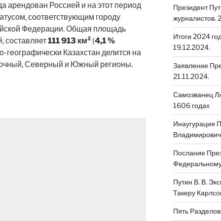
да арендован Россией и на этот период
Президент Пут
татусом, соответствующим городу
журналистов. 2
ийской Федерации. Общая площадь
Итоги 2024 го
, составляет
111 913 км²
(
4,1 %
19.12.2024.
о-географически Казахстан делится на
очный, Северный и Южный регионы.
Заявление Пре
21.11.2024.
Cамозванец Лж
1606 годах
Инаугурация 
Владимировича
Послание През
Федеральному 
Путин В. В. Эк
Такеру Карлсо
Пять Разделов