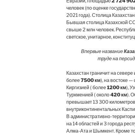
Евразии, площадью
2 724 902
человек (по оценке государств
2021 года). Столица Казахстан
Бывшая столица Казахской СС
свыше 2 млн человек. Республ
светское, унитарное, конститу
Впервые название
Каз
труде на персид
Казахстан граничит на севере 
более
7500 км
), на востоке —
Киргизией ( более
1200 км
), 
Туркменией ( около
420 км
). 
превышает 13 300 километров
внутриконтинентальных Каспий
В административно-территори
на 14 областей и 3 города рес
Алма-Ата и Шымкент. Кроме тог