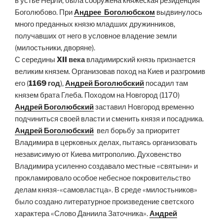
в устье Нерли, была сооружена княжеская резиденция
Боголюбово. При
Андрее Боголюбском
выдвинулось
много преданных князю младших дружинников,
получавших от него в условное владение земли
(милостьники, дворяне).
С середины
XII века
владимирский князь признается
великим князем. Организовав поход на Киев и разгромив
его (
1169 год
),
Андрей Боголюбский
посадил там
князем брата Глеба. Походом на Новгород (1170)
Андрей Боголюбский
заставил Новгород временно
подчиниться своей власти и сменить князя и посадника.
Андрей Боголюбский
вел борьбу за приоритет
Владимира в церковных делах, пытаясь организовать
независимую от Киева митрополию. Духовенство
Владимира усиленно создавало местные «святыни» и
прокламировало особое небесное покровительство
делам князя-«самовластца». В среде «милостьников»
было создано литературное произведение светского
характера «Слово Даниила Заточника».
Андрей