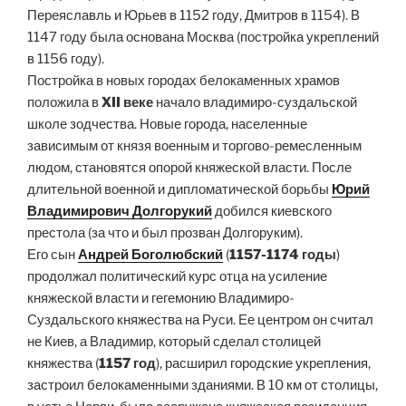
Переяславль и Юрьев в 1152 году, Дмитров в 1154). В
1147 году была основана Москва (постройка укреплений
в 1156 году).
Постройка в новых городах белокаменных храмов
положила в
XII веке
начало владимиро-суздальской
школе зодчества. Новые города, населенные
зависимым от князя военным и торгово-ремесленным
людом, становятся опорой княжеской власти. После
длительной военной и дипломатической борьбы
Юрий
Владимирович Долгорукий
добился киевского
престола (за что и был прозван Долгоруким).
Его сын
Андрей Боголюбский
(
1157-1174 годы
)
продолжал политический курс отца на усиление
княжеской власти и гегемонию Владимиро-
Суздальского княжества на Руси. Ее центром он считал
не Киев, а Владимир, который сделал столицей
княжества (
1157 год
), расширил городские укрепления,
застроил белокаменными зданиями. В 10 км от столицы,