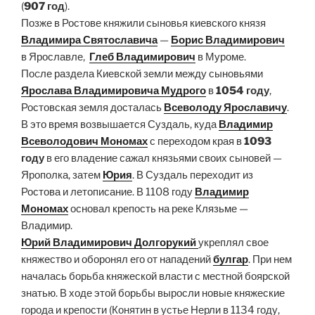
(
907 год
).
Позже в Ростове княжили сыновья киевского князя
Владимира Святославича
—
Борис Владимирович
в Ярославле,
Глеб Владимирович
в Муроме.
Поcле раздела Киевской земли между сыновьями
Ярослава Владимировича Мудрого
в
1054 году
,
Ростовская земля досталась
Всеволоду Ярославичу
.
В это время возвышается Суздаль, куда
Владимир
Всеволодович Мономах
с переходом края в
1093
году
в его владение сажал князьями своих сыновей —
Ярополка, затем
Юрия
. В Суздаль переходит из
Ростова и летописание. В 1108 году
Владимир
Мономах
основал крепость на реке Клязьме —
Владимир.
Юрий Владимирович Долгорукий
укреплял свое
княжество и оборонял его от нападений
булгар
. При нем
началась борьба княжеской власти с местной боярской
знатью. В ходе этой борьбы выросли новые княжеские
города и крепости (Конятин в устье Нерли в 1134 году,