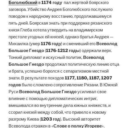
Боголюбский
в
1174 году
пал жертвой боярского
заговора. Убийство Андрея Боголюбского послужило
поводом к народному восстанию, продолжавшемуся
пять дней. Боярская знать при поддержке рязанского
князя Глеба хотела утвердить на владимирском
престоле угодных ей князей, однако братья Андрея —
Михаилка (умер
1176 году
) и сменивший его
Всеволод
Большое Гнездо
(
1176-1212 годы
) одержали верх.
Тонкий дипломат и искусный политик,
Всеволод
Большое Гнездо
продолжал политическую линию отца
и брата, успешно боролся с сепаратизмом местной
знати. В результате походов
1177, 1180, 1187, 1207
годов
было сломлено сопротивление Рязани. В Южной
Руси
Всеволод Большое Гнездо
усиливал свое
влияние с помощью дипломатических интриг,
вмешивался во внутренние дела южных княжеств, и
ссорил князей между собой, что привело к новому
разгрому Киева (
1203 год
). Высокий авторитет
Всеволода отражен в «
Слове о полку Игореве
».