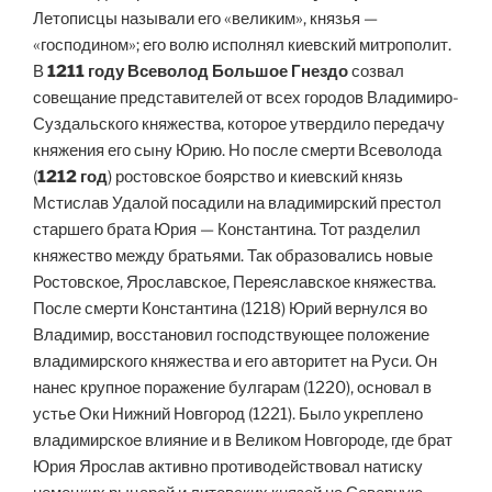
Летописцы называли его «великим», князья —
«господином»; его волю исполнял киевский митрополит.
В
1211 году
Всеволод Большое Гнездо
созвал
совещание представителей от всех городов Владимиро-
Суздальского княжества, которое утвердило передачу
княжения его сыну Юрию. Но после смерти Всеволода
(
1212 год
) ростовское боярство и киевский князь
Мстислав Удалой посадили на владимирский престол
старшего брата Юрия — Константина. Тот разделил
княжество между братьями. Так образовались новые
Ростовское, Ярославское, Переяславское княжества.
После смерти Константина (1218) Юрий вернулся во
Владимир, восстановил господствующее положение
владимирского княжества и его авторитет на Руси. Он
нанес крупное поражение булгарам (1220), основал в
устье Оки Нижний Новгород (1221). Было укреплено
владимирское влияние и в Великом Новгороде, где брат
Юрия Ярослав активно противодействовал натиску