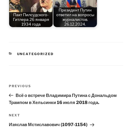
Президент Путин
Пакт Пилсудского-
ответил на вопросы
Гитлера 26 января
журналистов.
1934 года
26.12.2024.
CATEGORIES
UNCATEGORIZED
Post
Previous
PREVIOUS
navigation
Post
Всё о встрече Владимира Путина с Дональдом
Трампом в Хельсинки 16 июля 2018 года.
Next
NEXT
Post
Изяслав Мстиславович (1097-1154)