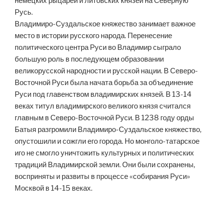
немецких рыцарей и литовских князей на Северную
Русь.
Владимиро-Суздальское княжество занимает важное
место в истории русского народа. Перенесение
политического центра Руси во Владимир сыграло
большую роль в последующем образовании
великорусской народности и русской нации. В Северо-
Восточной Руси была начата борьба за объединение
Руси под главенством владимирских князей. В 13-14
веках титул владимирского великого князя считался
главным в Северо-Восточной Руси. В 1238 году орды
Батыя разгромили Владимиро-Суздальское княжество,
опустошили и сожгли его города. Но монголо-татарское
иго не смогло уничтожить культурных и политических
традиций Владимирской земли. Они были сохранены,
восприняты и развиты в процессе «собирания Руси»
Москвой в 14-15 веках.