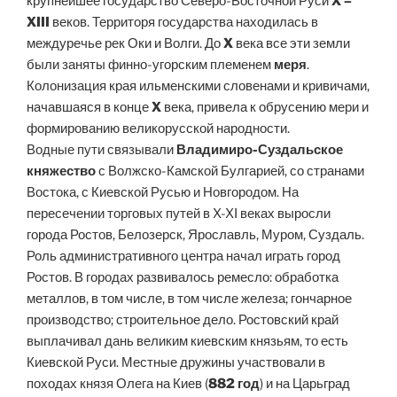
крупнейшее государство Северо-Восточной Руси
X –
XIII
веков. Территоря государства находилась в
междуречье рек Оки и Волги. До
X
века все эти земли
были заняты финно-угорским племенем
меря
.
Колонизация края ильменскими словенами и кривичами,
начавшаяся в конце
X
века, привела к обрусению мери и
формированию великорусской народности.
Водные пути связывали
Владимиро-Суздальское
княжество
с Волжско-Камской Булгарией, со странами
Востока, с Киевской Русью и Новгородом. На
пересечении торговых путей в X-XI веках выросли
города Ростов, Белозерск, Ярославль, Муром, Суздаль.
Роль административного центра начал играть город
Ростов. В городах развивалось ремесло: обработка
металлов, в том числе, в том числе железа; гончарное
производство; строительное дело. Ростовский край
выплачивал дань великим киевским князьям, то есть
Киевской Руси. Местные дружины участвовали в
походах князя Олега на Киев (
882 год
) и на Царьград