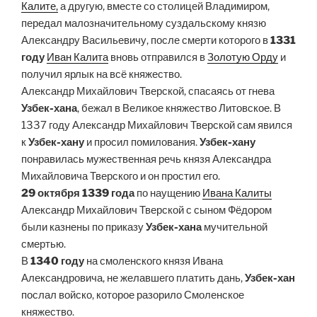
Калите,
а другую, вместе со столицей Владимиром,
передал малозначительному суздальскому князю
Александру Васильевичу, после смерти которого в
1331
году
Иван Калита
вновь отправился в
Золотую Орду
и
получил ярлык на всё княжество.
Александр Михайлович Тверской, спасаясь от гнева
Узбек-хана
, бежал в Великое княжество Литовское. В
1337 году Александр Михайлович Тверской сам явился
к
Узбек-хану
и просил помилования.
Узбек-хану
понравилась мужественная речь князя Александра
Михайловича Тверского и он простил его.
29 октября 1339 года
по наущению
Ивана Калиты
Александр Михайлович Тверской с сыном Фёдором
были казнены по приказу
Узбек-хана
мучительной
смертью.
В
1340 году
на смоленского князя Ивана
Александровича, не желавшего платить дань,
Узбек-хан
послал войско, которое разорило Смоленское
княжество.