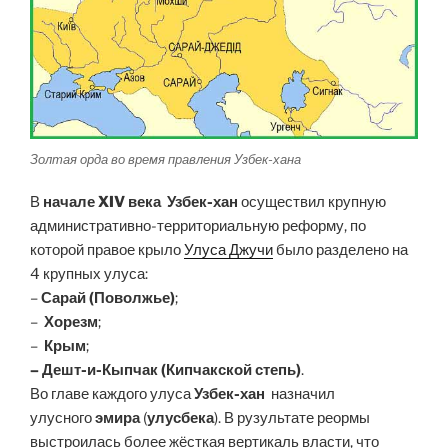
Золтая орда во время правления Узбек-хана
В
начале XIV века
Узбек-хан
осуществил крупную
административно-территориальную реформу, по
которой правое крыло
Улуса Джучи
было разделено на
4 крупных улуса:
–
Сарай (Поволжье)
;
–
Хорезм
;
–
Крым
;
– Дешт-и-Кыпчак (Кипчакской степь)
.
Во главе каждого улуса
Узбек-хан
назначил
улусного
эмира
(
улусбека
). В рузультате реормы
выстроилась более жёсткая вертикаль власти, что