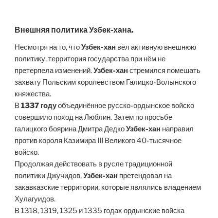
Внешняя политика Узбек-хана.
Несмотря на то, что
Узбек-хан
вёл активную внешнюю
политику, территория государства при нём не
претерпела изменений.
Узбек-хан
стремился помешать
захвату Польским королевством Галицко-Волынского
княжества.
В
1337 году
объединённое русско-ордынское войско
совершило поход на Люблин. Затем по просьбе
галицкого боярина Дмитра Дедко
Узбек-хан
направил
против короля Казимира III Великого 40-тысячное
войско.
Продолжая действовать в русле традиционной
политики Джучидов,
Узбек-хан
претендовал на
закавказские территории, которые являлись владением
Хулагуидов.
В 1318, 1319, 1325 и 1335 годах ордынские войска