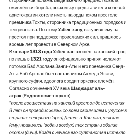
сторонников ислама. Выдвижению предшествовала
оживлённая борьба, поскольку представители кочевой
аристократии хотели иметь на ордынском престоле
преемника Тохты, сторонника традиционных порядков и
тенгрианства. Поэтому
Узбек-хану
, вступившему на
престол при поддержке происламских сил, пришлось
восемь лет провести в Северном Арке.
В
январе 1313 года
Узбек-хан
взошёл на ханский трон,
но лишь в
1321 году
он официально принял ислам от
потомка Баб Арслана Занги-Аты и его преемника Сеид-
Аты. Баб Арслан был наставником Ахмеда Ясави,
крупного суфия, идеолога среди тюркских племён.
Согласно сочинения XV века
Шаджарат аль-
атрак
(
Родословие тюрков
)
“
после восшествия на ханский престол до истечения
8 лет он проводил жизнь со всем своим илем и улусом в
странах северного (арка) Дешт-и-Кипчака, так как
(ему) нравились (вода и воздух) тех стран и обилие
охоты (дичи). Когда с начала его султанства истекло