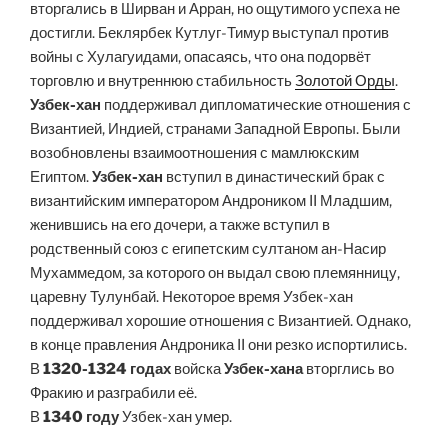
вторгались в Ширван и Арран, но ощутимого успеха не
достигли. Беклярбек Кутлуг-Тимур выступал против
войны с Хулагуидами, опасаясь, что она подорвёт
торговлю и внутреннюю стабильность
Золотой Орды
.
Узбек-хан
поддерживал дипломатические отношения с
Византией, Индией, странами Западной Европы. Были
возобновлены взаимоотношения с мамлюкским
Египтом.
Узбек-хан
вступил в династический брак с
византийским императором Андроником II Младшим,
женившись на его дочери, а также вступил в
родственный союз с египетским султаном ан-Насир
Мухаммедом, за которого он выдал свою племянницу,
царевну Тулунбай. Некоторое время Узбек-хан
поддерживал хорошие отношения с Византией. Однако,
в конце правления Андроника II они резко испортились.
В
1320-1324 годах
войска
Узбек-хана
вторглись во
Фракию и разграбили её.
В
1340 году
Узбек-хан умер.