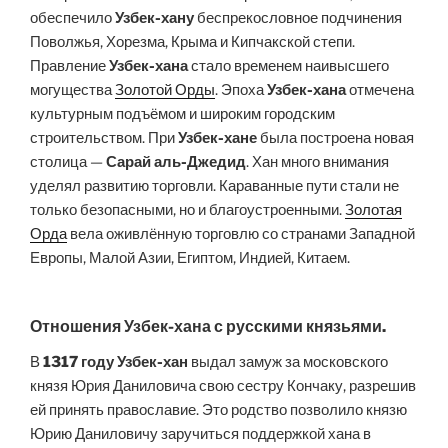
обеспечило
Узбек-хану
беспрекословное подчинения
Поволжья, Хорезма, Крыма и Кипчакской степи.
Правление
Узбек-хана
стало временем наивысшего
могущества
Золотой Орды
. Эпоха
Узбек-хана
отмечена
культурным подъёмом и широким городским
строительством. При
Узбек-хане
была построена новая
столица —
Сарай аль-Джедид
. Хан много внимания
уделял развитию торговли. Караванные пути стали не
только безопасными, но и благоустроенными.
Золотая
Орда
вела оживлённую торговлю со странами Западной
Европы, Малой Азии, Египтом, Индией, Китаем.
Отношения Узбек-хана с русскими князьями.
В
1317 году
Узбек-хан
выдал замуж за московского
князя Юрия Даниловича свою сестру Кончаку, разрешив
ей принять православие. Это родство позволило князю
Юрию Даниловичу заручиться поддержкой хана в