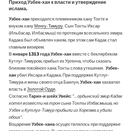
Приход Узбек-хан к власти и утверждение
ислама.
Узбек-хан
приходился племянником хану Тохте и
внуком хану
Менгу-Тимуру
. Сын Тохты Иксар
(Ильбасар, Илбасмыш) по протекции всесильного эмира
Кадака был объявлен ханом, при этом сам Кадак стал
главным визирем.
В
январе 1313 года
Узбек-хан
вместе с беклярбеком
Кутлуг-Тимуром, прибыл из Ургенча, чтобы сказать
близким покойного хана Тохты слова утешения.
Узбек-
хан
убил Иксара и Кадака. При поддержке Кутлуг-
Тимура и жены своего отца Баялун,
Узбек-хан
захватил
власть в
Золотой Орде
.
Согласно
Тарих-и шейх Увейс
: “
…ордынский эмир Кадак
хотел возвести на трон сына Тохты Илбасмыша, но
Узбек и Кутлуг-Тимур прибыли из Хорезма и убили
обоих
“.
Воцарение
Узбек-хана
осуществлялось при поддержке