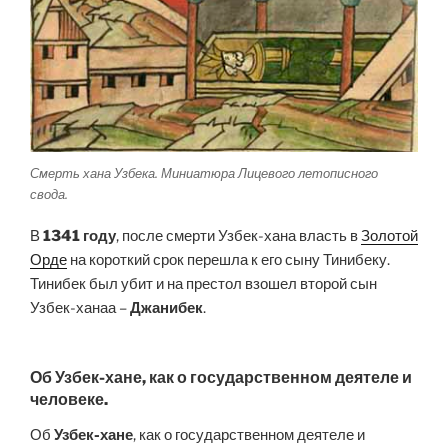
Смерть хана Узбека. Миниатюра Лицевого летописного
свода.
В
1341 году
, после смерти Узбек-хана власть в
Золотой
Орде
на короткий срок перешла к его сыну Тинибеку.
Тинибек был убит и на престол взошел второй сын
Узбек-ханаа –
Джанибек
.
Об Узбек-хане, как о государственном деятеле и
человеке.
Об
Узбек-хане
, как о государственном деятеле и