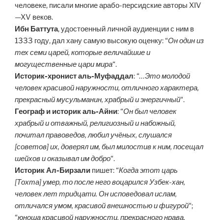
человеке, писали многие арабо-персидские авторы XIV
—XV веков.
Ибн Баттута
, удостоенный личной аудиенции с ним в
1333 году, дал хану самую высокую оценку: “
Он один из
тех семи царей, которые величайшие и
могущественные цари мира
“.
Историк-хронист аль-Муфаддал
: “
…Это молодой
человек красивой наружности, отличного характера,
прекрасный мусульманин, храбрый и энергичный
“.
Географ и историк аль-Айни
: “
Он был человек
храбрый и отважный, религиозный и набожный,
почитал правоведов, любил учёных, слушался
[советов] их, доверял им, был милостив к ним, посещал
шейхов и оказывал им добро
“.
Историк Ал-Бирзали
пишет: “
Когда этот царь
[Тохта] умер, то после него воцарился Узбек-хан,
человек лет тридцати. Он исповедовал ислам,
отличался умом, красивой внешностью и фигурой
“;
“
юноша красивой наружности, прекрасного нрава,