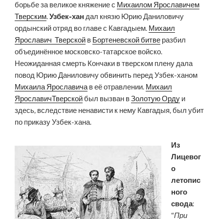
борьбе за великое княжение с
Михаилом Ярославичем
Тверским
.
Узбек-хан
дал князю Юрию Даниловичу
ордынский отряд во главе с Кавгадыем.
Михаил
Ярославич Тверской
в
Бортеневской битве
разбил
объединённое московско-татарское войско.
Неожиданная смерть Кончаки в тверском плену дала
повод Юрию Даниловичу обвинить перед Узбек-ханом
Михаила Ярославича
в её отравлении.
Михаил
ЯрославичТверской
был вызван в
Золотую Орду
и
здесь, вследствие ненависти к нему Кавгадыя, был убит
по приказу Узбек-хана.
Из
Лицевог
о
летопис
ного
свода
:
“
При