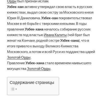
Орды
был признан ислам.
Узбек-хан
активно утверждал свою власть в русских
княжествах, выдал свою сестру за Московского князя
Юрия III Даниловича.
Узбек-хан
покровительствовал
Москве в её борьбе с тверскими князьями. В годы
правления
Узбек-хана
началось собирание русских
княжеств под властью
Ивана Калиты
(чей брат был
женат на Кончаке, родной сестре
Узбек-хана
), что в
итоге привело к выходу Великого Княжества
Московского, а потом и всей Руси из подданства царей
Золотой Орды
.
Правление
Узбек-хана
стало временем наивысшего
могущества
Золотой Орды
.
Содержание страницы