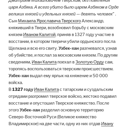
Дмитрием Михайловичем Тверским, без повеления
царя Азбяка. А всего убито было царем Азбяком в Орде
великих князей и удельных князей — девять человек
” .
Сын
Михаила Ярославича Тверского
Александр,
княживший в Твери, возобновил борьбу с московским
князем
Иваном Калитой
, приняв в 1327 году участие в
восстании, в котором тверичи убили ордынского посла
Щелкана и всю его свиту.
Узбек-хан
разгневался, узнав
об убийстве, и послал за московским князем. По другим
сведениям,
Иван Калита
поехал в
Золотую Орду
сам,
торопясь воспользоваться тверским происшествием.
Узбек-хан
выдал ему ярлык на княжение и 50 000
войска.
В
1327 году
Иван Калита
с татарским и суздальским
отрядами разгромил тверское войско, жестоко подавил
восстание и опустошил Тверское княжество. После
этого
Узбек-хан
разделил основную территорию
Северо-Восточной Руси (Великое княжество
Владимирское) на две части, одну из них отдав
Ивану