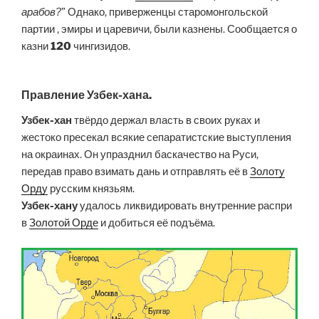
арабов?
” Однако, приверженцы старомонгольской
партии , эмиры и царевичи, были казнены. Сообщается о
казни
120
чингизидов.
Правление Узбек-хана.
Узбек-хан
твёрдо держал власть в своих руках и
жестоко пресекал всякие сепаратистские выступления
на окраинах. Он упразднил баскачество на Руси,
передав право взимать дань и отправлять её в
Золоту
Орду
русским князьям.
Узбек-хану
удалось ликвидировать внутренние распри
в
Золотой Орде
и добиться её подъёма.