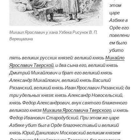
этом
царе
Азбяке в
Орде его
Михаил Ярославич у хана Узбека Рисунок В. П.
повелени
Верещагина
ем было
убито
пять великих русских князей: великий князь
Михайло
Ярославич Тверской
, и два сына его, великий князь
Дмитрий Михайлович и брат его великий князь
Александр Михайлович, великий князь Василий
Рязанский, великий князь Иван Ярославич Рязанский; да
три удельных князя: князь Александр Новосельский,
князь Федор Александрович, внук святого блаженного
великого князя
Михаила Ярославича Тверского
, и князь
Федор Иванович Стародубский. При этом же царе
Азбяке убит был в Орде благочестивый и великий
князь Юрий Данилович Московский великим князем