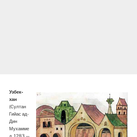
Узбек-
хан
(Султан
Гийас ад-
Дин
Мухамме
д, 1283 —