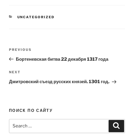
CATEGORIES
UNCATEGORIZED
Post
Previous
PREVIOUS
navigation
Post
Бортеневская битва 22 декабря 1317 года
Next
NEXT
Post
Дмитровский съезд русских князей. 1301 год.
ПОИСК ПО САЙТУ
Search
Search
for: