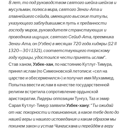
8 лет, то под руководством святого шейха шейхов и
мусульман, полюса мира, святого Зенги-Ата и
главнейшего сейида, имеющего высокие титулы,
указующего заблудившимся путь к преданности
господу миров, руководителя странствующих и
проводника ищущих, святого Сейид-Ата, преемника
Зенги-Ата, он (Узбек) в месяцах 720 года хиджры (12 II
1320—30 I 1321), соответствующего тюркскому
году курицы, удостоился чести принять ислам
“.
Став ханом,
Узбек-хан
, по настоянию Кутлуг-Тимура,
принял ислам (по Симеоновской летописи: «сел на
царстве и обесерменился») и получил имя Мухаммед.
Попытка ввести ислам в качестве государственной
религии встретила сопротивление ордынской
аристократии. Лидеры оппозиции Тунгуз, Таз и эмир
Сарая Кутлуг-Тимур заявили
Узбек-хану
: “
Ты ожидай
от нас покорности и повиновения, а какое тебе дело до
нашей веры и нашего исповедания и каким образом мы
покинем закон и устав
Чингисхана
и перейдём в веру