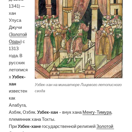
1341) —
хан
Улуса
Джучи
(
Золотой
Орды
) с
1313
года. В
русских
летопися
х
Узбек-
хан
Узбек-хан на миниатюре Лицевого летописного
свода
известен
как
Алабуга,
Азбяк, Озбяк.
Узбек-хан
– внук хана
Менгу-Тимура
,
племянник хана Тохты.
При
Узбек-хане
государственной религией
Золотой