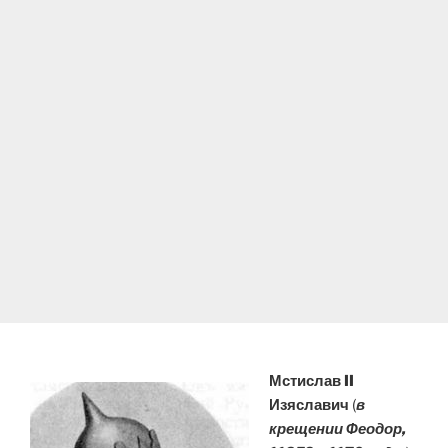
Мстислав II
Изяславич
(
в
крещении Феодор,