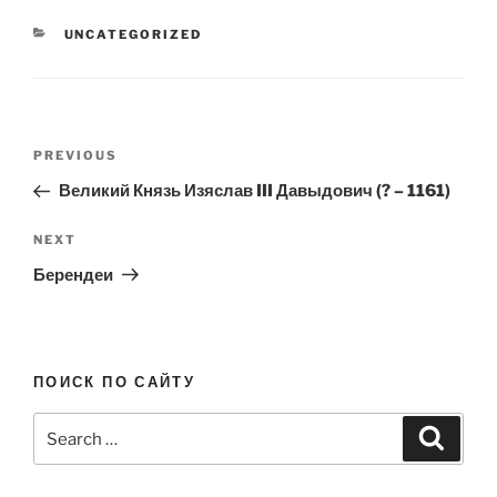
CATEGORIES
UNCATEGORIZED
Post
Previous
PREVIOUS
navigation
Post
Великий Князь Изяслав III Давыдович (? – 1161)
Next
NEXT
Post
Берендеи
ПОИСК ПО САЙТУ
Search
Search
for: