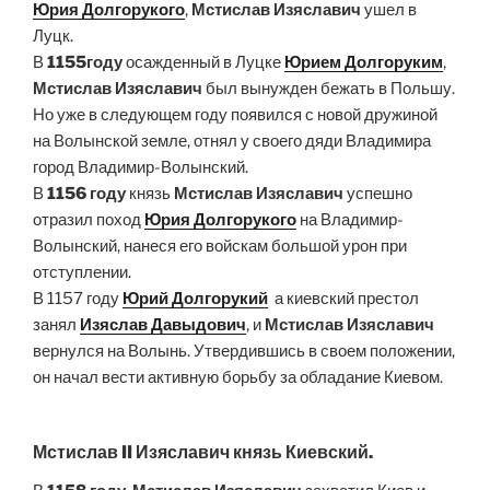
Юрия Долгорукого
,
Мстислав Изяславич
ушел в
Луцк.
В
1155году
осажденный в Луцке
Юрием Долгоруким
,
Мстислав Изяславич
был вынужден бежать в Польшу.
Но уже в следующем году появился с новой дружиной
на Волынской земле, отнял у своего дяди Владимира
город Владимир-Волынский.
В
1156 году
князь
Мстислав Изяславич
успешно
отразил поход
Юрия Долгорукого
на Владимир-
Волынский, нанеся его войскам большой урон при
отступлении.
В 1157 году
Юрий Долгорукий
а киевский престол
занял
Изяслав Давыдович
, и
Мстислав Изяславич
вернулся на Волынь. Утвердившись в своем положении,
он начал вести активную борьбу за обладание Киевом.
Мстислав II Изяславич князь Киевский.