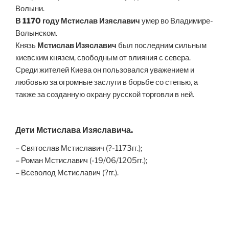
Волыни.
В 1170 году Мстислав Изяславич
умер во Владимире-
Волынском.
Князь
Мстислав Изяславич
был последним сильным
киевским князем, свободным от влияния с севера.
Среди жителей Киева он пользовался уважением и
любовью за огромные заслуги в борьбе со степью, а
также за созданную охрану русской торговли в ней.
Дети Мстислава Изяславича.
– Святослав Мстиславич (?-1173гг.);
– Роман Мстиславич (-19/06/1205гг.);
– Всеволод Мстиславич (?гг.).