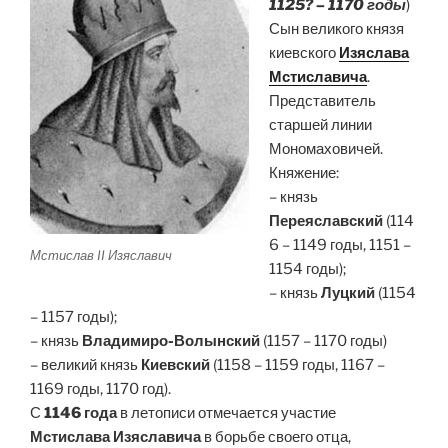
1125? – 1170 годы
)
Сын великого князя
киевского
Изяслава
Мстиславича
.
Представитель
старшей линии
Мономаховичей.
Княжение:
– князь
Переяславский
(114
6 – 1149 годы, 1151 –
Мстислав II Изяславич
1154 годы);
– князь
Луцкий
(1154
– 1157 годы);
– князь
Владимиро-Волынский
(1157 – 1170 годы)
– великий князь
Киевский
(1158 – 1159 годы, 1167 –
1169 годы, 1170 год).
С
1146 года
в летописи отмечается участие
Мстислава Изяславича
в борьбе своего отца,