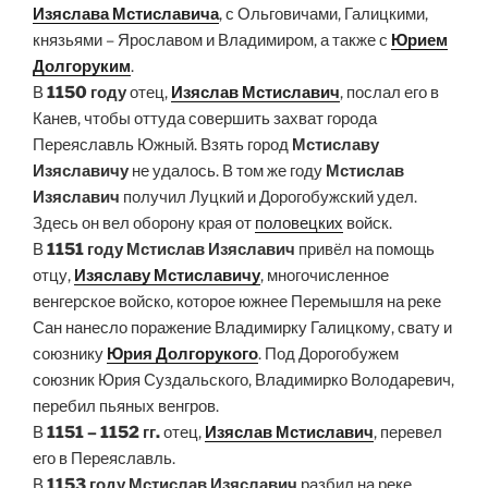
Изяслава Мстиславича
, с Ольговичами, Галицкими,
князьями – Ярославом и Владимиром, а также с
Юрием
Долгоруким
.
В
1150 году
отец,
Изяслав Мстиславич
, послал его в
Канев, чтобы оттуда совершить захват города
Переяславль Южный. Взять город
Мстиславу
Изяславичу
не удалось. В том же году
Мстислав
Изяславич
получил Луцкий и Дорогобужский удел.
Здесь он вел оборону края от
половецких
войск.
В
1151 году
Мстислав Изяславич
привёл на помощь
отцу,
Изяславу Мстиславичу
, многочисленное
венгерское войско, которое южнее Перемышля на реке
Сан нанесло поражение Владимирку Галицкому, свату и
союзнику
Юрия Долгорукого
. Под Дорогобужем
союзник Юрия Суздальского, Владимирко Володаревич,
перебил пьяных венгров.
В
1151 – 1152 гг.
отец,
Изяслав Мстиславич
, перевел
его в Переяславль.
В
1153 году
Мстислав Изяславич
разбил на реке