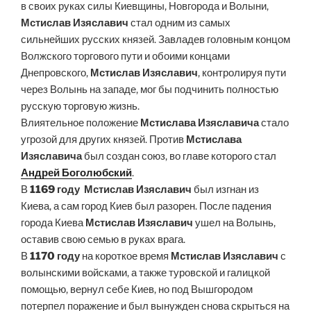
в своих руках силы Киевщины, Новгорода и Волыни,
Мстислав Изяславич
стал одним из самых
сильнейших русских князей. Завладев головным концом
Волжского торгового пути и обоими концами
Днепровского,
Мстислав Изяславич
, контролируя пути
через Волынь на западе, мог бы подчинить полностью
русскую торговую жизнь.
Влиятельное положение
Мстислава Изяславича
стало
угрозой для других князей. Против
Мстислава
Изяславича
был создан союз, во главе которого стал
Андрей Боголюбский
.
В
1169 году
Мстислав Изяславич
был изгнан из
Киева, а сам город Киев был разорен. После падения
города Киева
Мстислав Изяславич
ушел на Волынь,
оставив свою семью в руках врага.
В
1170 году
на короткое время
Мстислав Изяславич
с
волынскими войсками, а также туровской и галицкой
помощью, вернул себе Киев, но под Вышгородом
потерпел поражение и был вынужден снова скрыться на