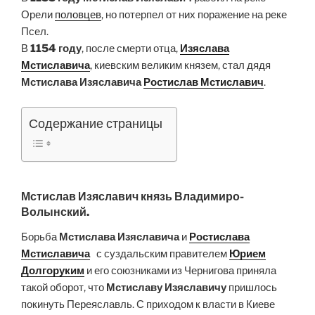
Орели
половцев
, но потерпел от них поражение на реке
Псел.
В
1154 году
, после смерти отца,
Изяслава
Мстиславича
, киевским великим князем, стал дядя
Мстислава Изяславича
Ростислав Мстиславич
.
Содержание страницы
Мстислав Изяславич князь Владимиро-
Волынский.
Борьба
Мстислава Изяславича
и
Ростислава
Мстиславича
с суздальским правителем
Юрием
Долгоруким
и его союзниками из Чернигова приняла
такой оборот, что
Мстиславу Изяславичу
пришлось
покинуть Переяславль. С приходом к власти в Киеве