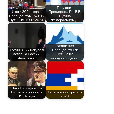
Послание
Итоги 2024 года с
Президента РФ В.В.
Президентом РФ В.В.
Путина
Путиным. 19.12.2024.
Федеральному…
Заявления
Путин В. В. Экскурс в
Президента РФ
историю России.
Путина на
Интервью…
международном…
Пакт Пилсудского-
Гитлера 26 января
Карабахский кризис -
1934 года
2023.