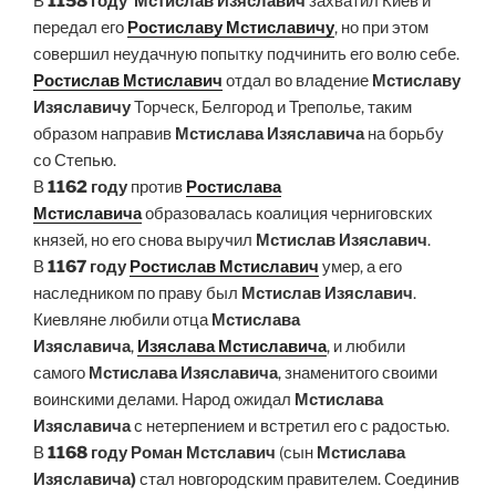
В
1158 году
Мстислав Изяславич
захватил Киев и
передал его
Ростиславу Мстиславичу
, но при этом
совершил неудачную попытку подчинить его волю себе.
Ростислав Мстиславич
отдал во владение
Мстиславу
Изяславичу
Торческ, Белгород и Треполье, таким
образом направив
Мстислава Изяславича
на борьбу
со Степью.
В
1162 году
против
Ростислава
Мстиславича
образовалась коалиция черниговских
князей, но его снова выручил
Мстислав Изяславич
.
В
1167 году
Ростислав Мстиславич
умер, а его
наследником по праву был
Мстислав Изяславич
.
Киевляне любили отца
Мстислава
Изяславича
,
Изяслава Мстиславича
, и любили
самого
Мстислава Изяславича
, знаменитого своими
воинскими делами. Народ ожидал
Мстислава
Изяславича
с нетерпением и встретил его с радостью.
В
1168 году
Роман Мстславич
(сын
Мстислава
Изяславича)
стал новгородским правителем. Соединив