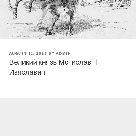
POSTED
AUGUST 11, 2018
BY
ADMIN
ON
Великий князь Мстислав II
Изяславич