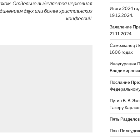
рхом. Отдельно выделяется церковная
Итоги 2024 го
динением двух или более христианских
19.12.2024.
конфессий.
Заявление Пре
21.11.2024.
Cамозванец Лж
1606 годах
Инаугурация 
Владимировича
Послание През
Федеральному 
Путин В. В. Эк
Такеру Карлсо
Пять Разделов
Пакт Пилсудск