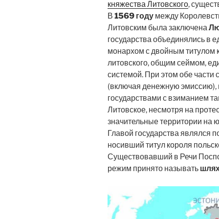
княжества Литовского
, сущес
В
1569 году
между Королевст
Литовским была заключена
Лю
государства объединялись в 
монархом с двойным титулом к
литовского, общим сеймом, ед
системой. При этом обе части
(включая денежную эмиссию), 
государствами с взиманием т
Литовское, несмотря на проте
значительные территории на ю
Главой государства являлся 
носивший титул короля польско
Существовавший в Речи Посп
режим принято называть
шлях