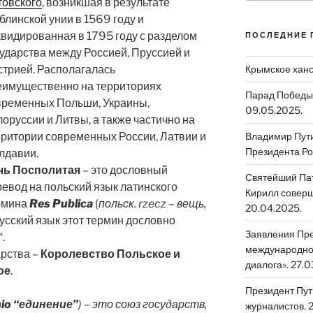
товского
, возникшая в результате
линской унии в 1569 году и
видированная в 1795 году с разделом
ПОСЛЕДНИЕ 
ударства между Россией, Пруссией и
стрией. Располагалась
Крымское ханс
еимущественно на территориях
Парад Победы 
временных Польши, Украины,
09.05.2025.
оруссии и Литвы, а также частично на
рритории современных России, Латвии и
Владимир Путин
Президента Ро
лдавии.
чь Посполитая
– это дословный
Святейший Пат
евод на польский язык латинского
Кирилл соверш
рмина
Res Publica
(
польск. rzecz – вещь,
20.04.2025.
 русский язык этот термин дословно
Заявления Пре
“.
международном
рства –
Королевство Польское и
диалога». 27.0
ое
.
Президент Пут
io “единение”
) – это союз государств,
журналистов. 2