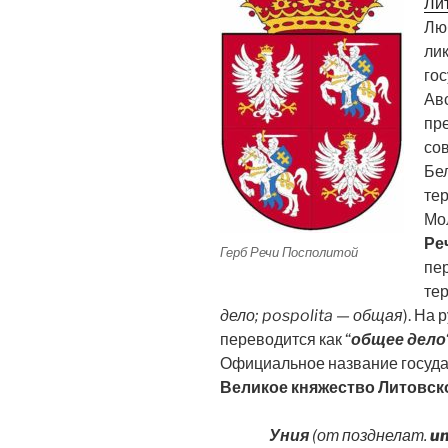
Ли
Люб
лик
гос
Ав
пр
со
Бел
те
Мо
Ре
Герб Речи Посполитой
пер
те
дело; pospolita — общая
). На
переводится как “
общее дело
Официальное название госуда
Великое княжество Литовск
Уния
(от позднелат.
un