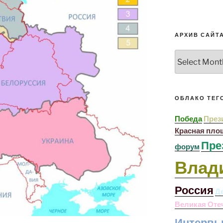
АРХИВ САЙТ
Архив
сайта
ОБЛАКО ТЕГ
Победа
През
Красная пло
Пре
форум
Влад
Россия
Д
Великая Оте
Интерв