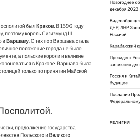
Новогоднее об
декабря 2023 
Видеообращен
Посполитой был
Краков
. В 1596 году
ДНР, ЛНР Запо
, поэтому король Сигизмунд III
Россией
ю в
Варшаву
. С тех пор Варшава стала
Карабахский к
толичное положение города не было
ументе, а польские короли и великие
Президент Рос
короноваться в Кракове. Варшава была
заявления для
толицей только по принятии Майской
Россия и Китай
будущее
Послание През
Федеральному
Посполитой.
РЕЛИГИЯ
ически, продолжение государства
олевства Польского и
Великого