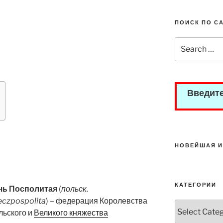
ПОИСК ПО С
Search
for:
Введите
НОВЕЙШАЯ И
КАТЕГОРИИ
чь Посполитая
(
польск.
eczpospolita
) – федерация Королевства
Категории
льского и
Великого княжества