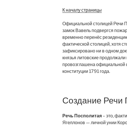
К началу страницы
Официальной столицей Речи 
замок Вавель подвергся пожару
временно перенёс резиденци
фактической столицей, хотя с
зафиксировано ни в одном док
князья литовские продолжали 
провозглашена официальной с
конституции 1791 года.
Создание Речи 
Речь Посполитая
– это, факт
Ягеллонов — личной унии Кор