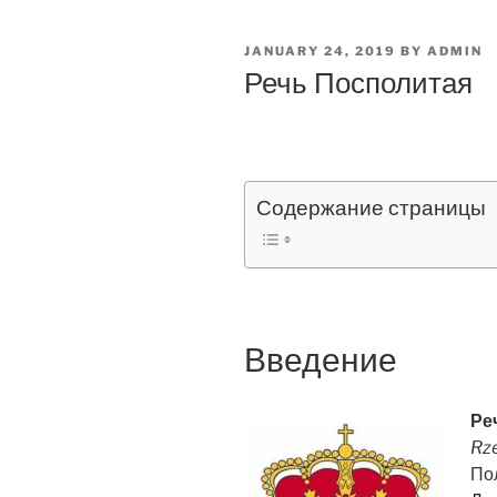
POSTED
JANUARY 24, 2019
BY
ADMIN
ON
Речь Посполитая
Содержание страницы
Введение
Ре
Rz
По