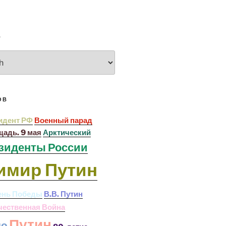
А
ОВ
идент РФ
Военный парад
щадь. 9 мая
Арктический
зиденты России
имир Путин
ень Победы
В.В. Путин
чественная Война
Путин
ью