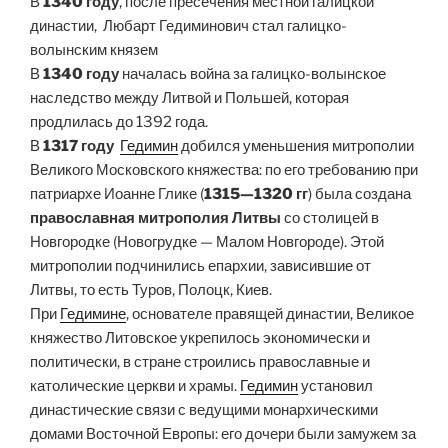
В
1340 году
, после пресечения местной галицкой
династии, Любарт Гедиминович стал галицко-
волынским князем
В
1340 году
началась война за галицко-волынское
наследство между Литвой и Польшей, которая
продлилась до 1392 года.
В
1317 году
Гедимин
добился уменьшения митрополии
Великого Московского княжества: по его требованию при
патриархе Иоанне Глике (
1315—1320 гг
) была создана
православная митрополия Литвы
со столицей в
Новгородке (Новогрудке — Малом Новгороде). Этой
митрополии подчинились епархии, зависившие от
Литвы, то есть Туров, Полоцк, Киев.
При
Гедимине
, основателе правящей династии, Великое
княжество Литовское укрепилось экономически и
политически, в стране строились православные и
католические церкви и храмы.
Гедимин
установил
династические связи с ведущими монархическими
домами Восточной Европы: его дочери были замужем за