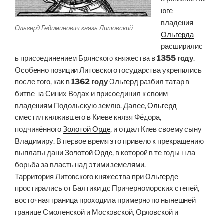
юге
владения
Ольгерд Гедиминович князь Литовский
Ольгерда
расширилис
ь присоединением Брянского княжества в
1355 году
.
Особенно позиции Литовского государства укрепились
после того, как в
1362 году
Ольгерд
разбил татар в
битве на Синих Водах и присоединил к своим
владениям Подольскую землю. Далее,
Ольгерд
сместил княжившего в Киеве князя Фёдора,
подчинённого
Золотой Орде
, и отдал Киев своему сыну
Владимиру. В первое время это привело к прекращению
выплаты дани
Золотой Орде
, в которой в те годы шла
борьба за власть над этими земелями.
Тарритория Литовского княжества при
Ольгерде
простирались от Балтики до Причерноморских степей,
восточная граница проходила примерно по нынешней
границе Смоленской и Московской, Орловской и