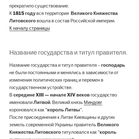
прекратило существование.
К
1815 году
вся территория
Великого Княжества
Литовского
вошла в состав Российской империи.
К началу страницы
Название государства и титул правителя.
Название государства и титул правителя –
господарь
не были постоянными и менялись в зависимости от
изменения политических границ и перемен в
государственном устройстве.
В
середине XIII — начале XIV веков
государство
именовали
Литвой
. Великий князь
Миндовг
короновался как “
король Литвы
“.
После присоединения к Литве Киевщины и других
земель современной Украины правитель
Великого
Княжества Литовского
титуловался как “
король