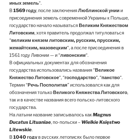
иных земель
“.
В
1569 году
, после заключения
Люблинской унии
и
присоединения земель современной Украины к Польше,
государство начало называться
Великим Княжеством
Литовским
, хотя правитель продолжал титуловаться
“
великим князем литовским, русским, прусским,
жемайтским, мазовецким
“, а после присоединения в
1561 году Ливонии — и “
ливонским
“.
В официальных документах для обозначения
государства использовались названия “
Великое
Княжество Литовское
“, “
господарство
“, “
панство
“.
Термин “
Речь Посполитая
” использовался как для
обозначения только
Великого Княжества Литовского
,
так и в качестве названия всего польско-литовского
государства.
На латыни название записывалось как
Magnus
Ducatus Lituaniae
, по-польски –
Wielkie Księstwo
Litewskie
.
В
1040 году
в русских летописях было первое