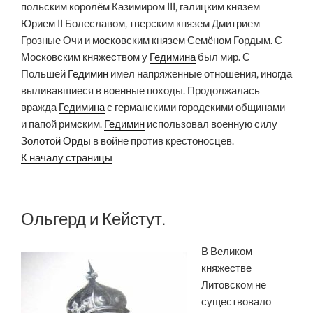
польским королём Казимиром III, галицким князем
Юрием II Болеславом, тверским князем Дмитрием
Грозные Очи и московским князем Семёном Гордым. С
Московским княжеством у
Гедимина
был мир. С
Польшей
Гедимин
имел напряженные отношения, иногда
выливавшиеся в военные походы. Продолжалась
вражда
Гедимина
с германскими городскими общинами
и папой римским.
Гедимин
использовал военную силу
Золотой Орды
в войне против крестоносцев.
К началу страницы
Ольгерд и Кейстут.
В Великом
княжестве
Литовском не
существовало