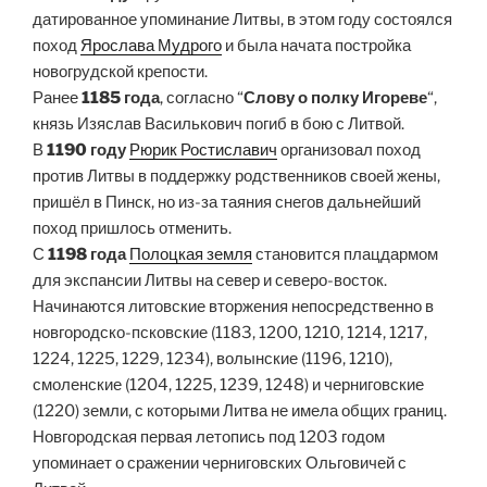
датированное упоминание Литвы, в этом году состоялся
поход
Ярослава Мудрого
и была начата постройка
новогрудской крепости.
Ранее
1185 года
, согласно “
Слову о полку Игореве
“,
князь Изяслав Василькович погиб в бою с Литвой.
В
1190 году
Рюрик Ростиславич
организовал поход
против Литвы в поддержку родственников своей жены,
пришёл в Пинск, но из-за таяния снегов дальнейший
поход пришлось отменить.
С
1198 года
Полоцкая земля
становится плацдармом
для экспансии Литвы на север и северо-восток.
Начинаются литовские вторжения непосредственно в
новгородско-псковские (1183, 1200, 1210, 1214, 1217,
1224, 1225, 1229, 1234), волынские (1196, 1210),
смоленские (1204, 1225, 1239, 1248) и черниговские
(1220) земли, с которыми Литва не имела общих границ.
Новгородская первая летопись под 1203 годом
упоминает о сражении черниговских Ольговичей с