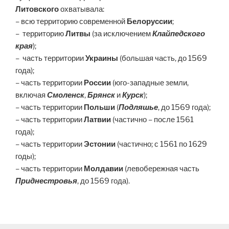
Литовского
охватывала:
– всю территорию современной
Белоруссии
;
– территорию
Литвы
(за исключением
Клайпедского
края
);
– часть территории
Украины
(большая часть, до 1569
года);
– часть территории
России
(юго-западные земли,
включая
Смоленск
,
Брянск
и
Курск
);
– часть территории
Польши
(
Подляшье
, до 1569 года);
– часть территории
Латвии
(частично – после 1561
года);
– часть территории
Эстонии
(частично; с 1561 по 1629
годы);
– часть территории
Молдавии
(левобережная часть
Приднестровья
, до 1569 года).