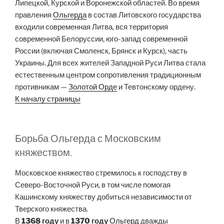
Липецкой, Курской и Воронежской областей. Во время
правления
Ольгерда
в состав Литовского государства
входили современная Литва, вся территория
современной Белоруссии, юго-запад современной
России (включая Смоленск, Брянск и Курск), часть
Украины. Для всех жителей Западной Руси Литва стала
естественным центром сопротивления традиционным
противникам —
Золотой Орде
и Тевтонскому ордену.
К началу страницы
Борьба Ольгерда с Московским
княжеством.
Московское княжество стремилось к господству в
Северо-Восточной Руси, в том числе помогая
Кашинскому княжеству добиться независимости от
Тверского княжества.
В
1368 году
и в
1370 году
Ольгерд
дважды