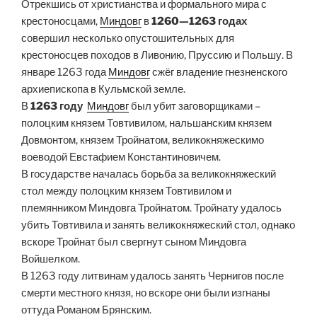
Отрекшись от христианства и формального мира с
крестоносцами,
Миндовг
в
1260—1263 годах
совершил несколько опустошительных для
крестоносцев походов в Ливонию, Пруссию и Польшу. В
январе 1263 года
Миндовг
сжёг владение гнезненского
архиепископа в Кульмской земле.
В
1263 году
Миндовг
был убит заговорщиками –
полоцким князем Товтивилом, нальшанским князем
Довмонтом, князем Тройнатом, великокняжескимо
воеводой Евстафием Константиновичем.
В государстве началась борьба за великокняжеский
стол между полоцким князем Товтивилом и
племянником Миндовга Тройнатом. Тройнату удалось
убить Товтивила и занять великокняжеский стол, однако
вскоре Тройнат был свергнут сыном Миндовга
Войшелком.
В 1263 году литвинам удалось занять Чернигов после
смерти местного князя, но вскоре они были изгнаны
оттуда Романом Брянским.