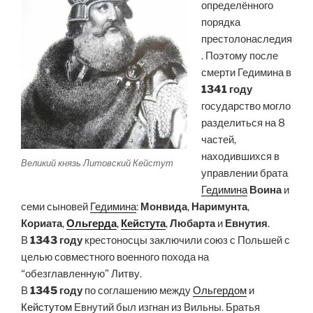
определённого
порядка
престолонаследия
. Поэтому после
смерти Гедимина в
1341 году
государство могло
разделиться на 8
частей,
находившихся в
Великий князь Литовский Кейстут
управлении брата
Гедимина
Воина
и
семи сыновей
Гедимина
:
Монвида
,
Наримунта
,
Кориата
,
Ольгерда
,
Кейстута
,
Любарта
и
Евнутия
.
В
1343 году
крестоносцы заключили союз с Польшей с
целью совместного военного похода на
“обезглавленную” Литву.
В
1345 году
по соглашению между
Ольгердом
и
Кейстутом
Евнутий был изгнан из Вильны. Братья