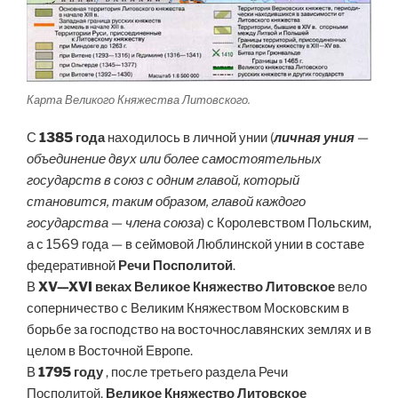
Карта Великого Княжества Литовского.
С
1385 года
находилось в личной унии (
личная уния
—
объединение двух или более самостоятельных
государств в союз с одним главой, который
становится, таким образом, главой каждого
государства — члена союза
) с Королевством Польским,
а с 1569 года — в сеймовой Люблинской унии в составе
федеративной
Речи Посполитой
.
В
XV—XVI веках
Великое Княжество Литовское
вело
соперничество с Великим Княжеством Московским в
борьбе за господство на восточнославянских землях и в
целом в Восточной Европе.
В
1795 году
, после третьего раздела Речи
Посполитой,
Великое Княжество Литовское