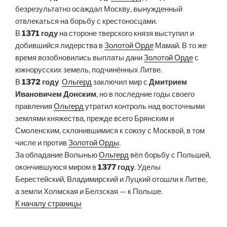
безрезультатно осаждал Москву, вынужденный
отвлекаться на борьбу с крестоносцами.
В
1371 году
на стороне тверского князя выступил и
добившийся лидерства в
Золотой Орде
Мамай. В то же
время возобновились выплаты дани
Золотой Орде
с
южнорусских земель, подчинённых Литве.
В
1372 году
Ольгерд
заключил мир с
Дмитрием
Ивановичем Донским
, но в последние годы своего
правления
Ольгерд
утратил контроль над восточными
землями княжества, прежде всего Брянским и
Смоленским, склонившимися к союзу с Москвой, в том
числе и против
Золотой Орды
.
За обладание Волынью
Ольгерд
вёл борьбу с Польшей,
окончившуюся миром в
1377 году
. Уделы
Берестейский, Владимирский и Луцкий отошли к Литве,
а земли Холмская и Белзская — к Польше.
К началу страницы