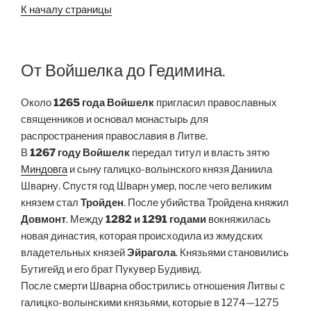
К началу страницы
От Войшелка до Гедимина.
Около
1265 года
Войшелк
пригласил православных
священников и основал монастырь для
распространения православия в Литве.
В
1267 году
Войшелк
передал титул и власть зятю
Миндовга
и сыну галицко-волынского князя Даниила
Шварну. Спустя год Шварн умер, после чего великим
князем стал
Тройден
. После убийства Тройдена княжил
Довмонт
. Между
1282 и 1291 годами
вокняжилась
новая династия, которая происходила из жмудских
владетельных князей
Эйрагола
. Князьями становились
Бутигейд и его брат Пукувер Будивид.
После смерти Шварна обострились отношения Литвы с
галицко-волынскими князьями, которые в 1274—1275