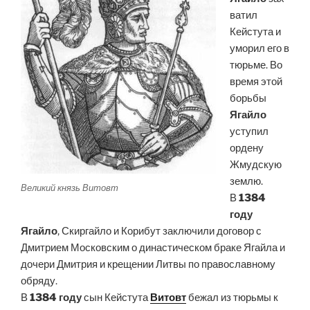
ватил
Кейстута и
уморил его в
тюрьме. Во
время этой
борьбы
Ягайло
уступил
ордену
Жмудскую
землю.
Великий князь Витовт
В
1384
году
Ягайло
, Скиргайло и Корибут заключили договор с
Дмитрием Московским о династическом браке Ягайла и
дочери Дмитрия и крещении Литвы по православному
обряду.
В
1384 году
сын Кейстута
Витовт
бежал из тюрьмы к