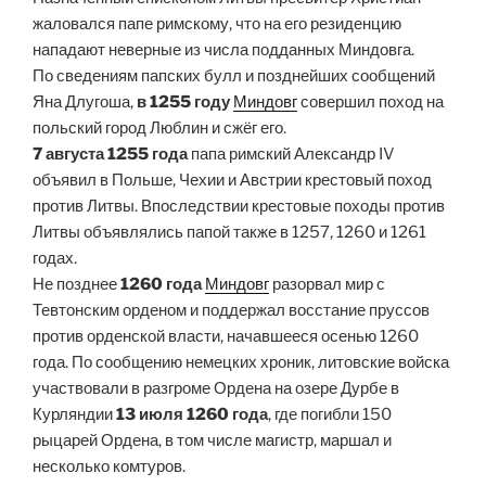
жаловался папе римскому, что на его резиденцию
нападают неверные из числа подданных Миндовга.
По сведениям папских булл и позднейших сообщений
Яна Длугоша,
в 1255 году
Миндовг
совершил поход на
польский город Люблин и сжёг его.
7 августа 1255 года
папа римский Александр IV
объявил в Польше, Чехии и Австрии крестовый поход
против Литвы. Впоследствии крестовые походы против
Литвы объявлялись папой также в 1257, 1260 и 1261
годах.
Не позднее
1260 года
Миндовг
разорвал мир с
Тевтонским орденом и поддержал восстание пруссов
против орденской власти, начавшееся осенью 1260
года. По сообщению немецких хроник, литовские войска
участвовали в разгроме Ордена на озере Дурбе в
Курляндии
13 июля 1260 года
, где погибли 150
рыцарей Ордена, в том числе магистр, маршал и
несколько комтуров.