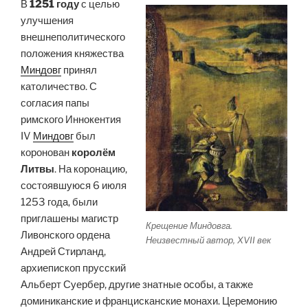
В
1251 году
с целью
улучшения
внешнеполитического
положения княжества
Миндовг
принял
католичество. С
согласия папы
римского Иннокентия
IV
Миндовг
был
коронован
королём
Литвы
. На коронацию,
состоявшуюся 6 июля
1253 года, были
приглашены магистр
Крещение Миндовга.
Ливонского ордена
Неизвестный автор, XVII век
Андрей Стирланд,
архиепископ прусский
Альберт Суербер, другие знатные особы, а также
доминиканские и францисканские монахи. Церемонию