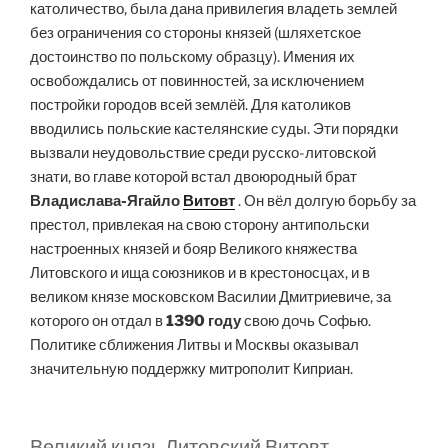
католичество, была дана привилегия владеть землей
без ограничения со стороны князей (шляхетское
достоинство по польскому образцу). Имения их
освобождались от повинностей, за исключением
постройки городов всей землёй. Для католиков
вводились польские кастелянские суды. Эти порядки
вызвали неудовольствие среди русско-литовской
знати, во главе которой встал двоюродный брат
Владислава-Ягайло
Витовт
. Он вёл долгую борьбу за
престол, привлекая на свою сторону антипольски
настроенных князей и бояр Великого княжества
Литовского и ища союзников и в крестоносцах, и в
великом князе московском Василии Дмитриевиче, за
которого он отдал в
1390 году
свою дочь Софью.
Политике сближения Литвы и Москвы оказывал
значительную поддержку митрополит Киприан.
Великий князь Литовский Витовт