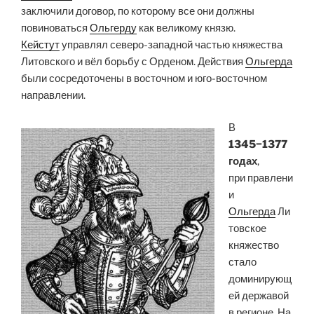
заключили договор, по которому все они должны
повиноваться
Ольгерду
как великому князю.
Кейстут
управлял северо-западной частью княжества
Литовского и вёл борьбу с Орденом. Действия
Ольгерда
были сосредоточены в восточном и юго-восточном
направлении.
В
1345−1377
годах
,
при правлени
и
Ольгерда
Ли
товское
княжество
стало
доминирующ
ей державой
в регионе. На