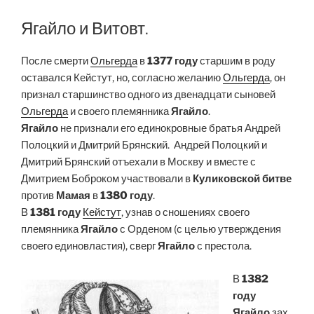
Ягайло и Витовт.
После смерти
Ольгерда
в
1377 году
старшим в роду
оставался Кейстут, но, согласно желанию
Ольгерда
, он
признал старшинство одного из двенадцати сыновей
Ольгерда
и своего племянника
Ягайло
.
Ягайло
не признали его единокровные братья Андрей
Полоцкий и Дмитрий Брянский. Андрей Полоцкий и
Дмитрий Брянский отъехали в Москву и вместе с
Дмитрием Боброком участвовали в
Куликовской битве
против
Мамая
в
1380 году
.
В
1381 году
Кейстут
, узнав о сношениях своего
племянника
Ягайло
с Орденом (с целью утверждения
своего единовластия), сверг
Ягайло
с престола.
В
1382
году
Ягайло
зах