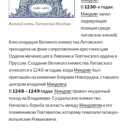
В
1230-х годах
Миндовг
занял
лидирующие
Великий князь Литовский Миндовг
позиции среди
литовских князей[
Консолидация Великого княжества Литовского
проходила на фоне сопротивления крестоносцам
Ордена меченосцев в Ливонии и Тевтонского ордена в
Пруссии. Создание Великого княжества Литовского
относится к 1240-м годам, когда
Миндовг
был
приглашён на княжение боярами Новогрудка, ставшего
центром владений
Миндовга
.
В
1248 – 1249 годах
Миндовг
провел неудачный
поход на Владимиро-Суздальское княжество.
Началась борьба за власть между
Миндовгом
и его
племянником Товтивилом, которому помогали галицко-
волынские Романовичи.