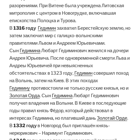
разорениями. При Витене была учреждена Литовская
митрополия с центром в Новогрудке, включавшая
епископства Полоцка и Турова.
В
1316 году
Гедимин
захватил Берестейскую землю, но
затем заключил мир с галицко-волынскими
правителями Львом и Андреем Юрьевичами.
Сын
Гедимина
Любарт Гедиминович женился на дочери
Андрея Юрьевича. После одновременной смерти Льва и
Андреы Юрьевичей при невыясненных
обстоятельствах в 1323 году,
Гедимин
совершил поход
на Волынь, затем на Киев. В этих походах
Гедимину
противостояли не только русские князья, но и
Золотая Орда
. Сын
Гедимина
Любарт Гедиминович
получил владения на Волыни. В Киеве в последующие
годы правил князь Фёдор, который действовал в
интересах Гедимина, но плативший дань
Золотай Орде
.
В
1332 году
в Новгород был приглашён князь-
нерюрикович – Наримунт Гедиминович.