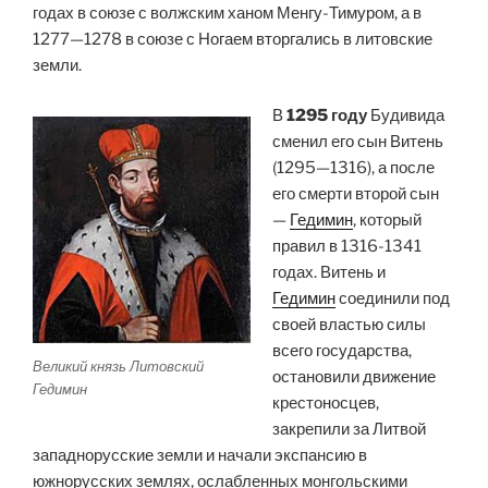
годах в союзе с волжским ханом Менгу-Тимуром, а в
1277—1278 в союзе с Ногаем вторгались в литовские
земли.
В
1295 году
Будивида
сменил его сын Витень
(1295—1316), а после
его смерти второй сын
—
Гедимин
, который
правил в 1316-1341
годах. Витень и
Гедимин
соединили под
своей властью силы
всего государства,
Великий князь Литовский
остановили движение
Гедимин
крестоносцев,
закрепили за Литвой
западнорусские земли и начали экспансию в
южнорусских землях, ослабленных монгольскими