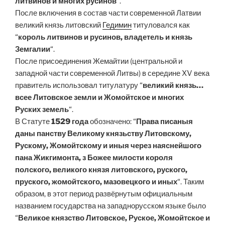
литвинов и многих русинов
“.
После включения в состав части современной Латвии
великий князь литовский
Гедимин
титуловался как
“
король литвинов и русинов, владетель и князь
Земгалии
“.
После присоединения Жемайтии (центральной и
западной части современной Литвы) в середине XV века
правитель использовал титулатуру “
великий князь…
всее Литовское земли и Жомойтское и многих
Руских земель
“.
В Статуте
1529 года
обозначено: “
Права писаныя
даны панству Великому князьству Литовскому,
Рускому, Жомойтскому и иныя через наяснейшого
пана Жикгимонта, з Божее милости короля
полского, великого князя литовского, руского,
пруского, жомойтского, мазовецкого и иных
“. Таким
образом, в этот период развёрнутым официальным
названием государства на западнорусском языке было
“
Великое князство Литовское, Руское, Жомойтское и