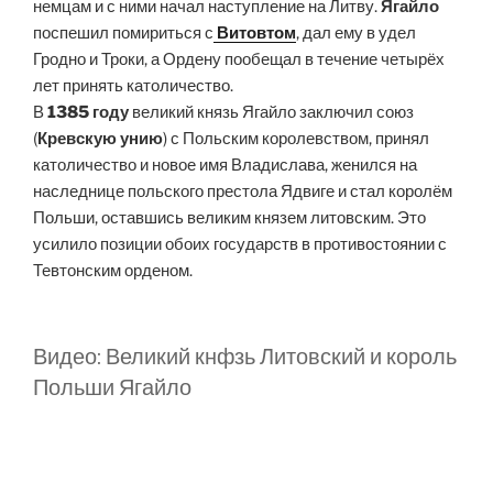
немцам и с ними начал наступление на Литву.
Ягайло
поспешил помириться с
Витовтом
, дал ему в удел
Гродно и Троки, а Ордену пообещал в течение четырёх
лет принять католичество.
В
1385 году
великий князь Ягайло заключил союз
(
Кревскую унию
) с Польским королевством, принял
католичество и новое имя Владислава, женился на
наследнице польского престола Ядвиге и стал королём
Польши, оставшись великим князем литовским. Это
усилило позиции обоих государств в противостоянии с
Тевтонским орденом.
Видео: Великий кнфзь Литовский и король
Польши Ягайло