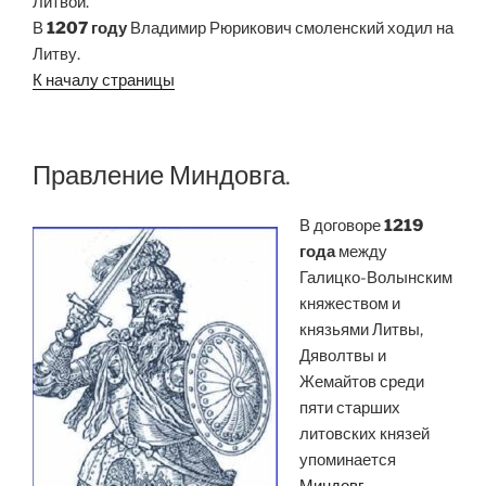
Литвой.
В
1207 году
Владимир Рюрикович смоленский ходил на
Литву.
К началу страницы
Правление Миндовга.
В договоре
1219
года
между
Галицко-Волынским
княжеством и
князьями Литвы,
Дяволтвы и
Жемайтов среди
пяти старших
литовских князей
упоминается
Миндовг
.