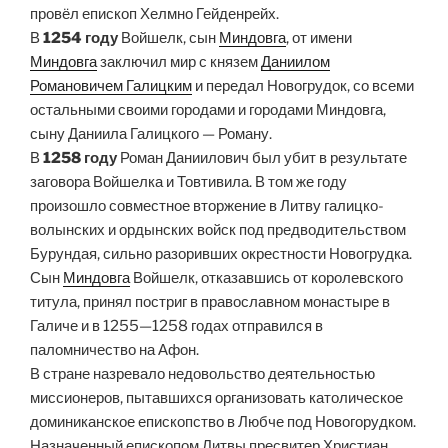
провёл епископ Хелмно Гейденрейх.
В
1254 году
Войшелк, сын
Миндовга
, от имени
Миндовга
заключил мир с князем
Даниилом
Романовичем Галицким
и передал Новогрудок, со всеми
остальными своими городами и городами Миндовга,
сыну Даниила Галицкого — Роману.
В
1258 году
Роман Даниилович был убит в результате
заговора Войшелка и Товтивила. В том же году
произошло совместное вторжение в Литву галицко-
волынских и ордынских войск под предводительством
Бурундая, сильно разоривших окрестности Новогрудка.
Сын
Миндовга
Войшелк, отказавшись от королевского
титула, принял постриг в православном монастыре в
Галиче и в 1255—1258 годах отправился в
паломничество на Афон.
В стране назревало недовольство деятельностью
миссионеров, пытавшихся организовать католическое
доминиканское епископство в Любче под Новогорудком.
Назначенный епископом Литвы пресвитер Христиан