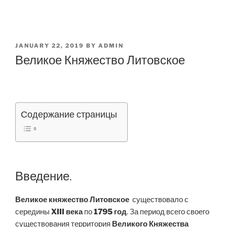
POSTED
JANUARY 22, 2019
BY
ADMIN
ON
Великое Княжество Литовское
Содержание страницы
Введение.
Великое княжество Литовское
существовало с
середины
XIII века
по
1795 год
. За период всего своего
существования территория
Великого Княжества